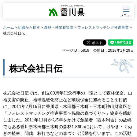
香川県
メニュー
ホーム
>
組織から探す
>
森林・林業政策課
>
フォレストマッチング推進事業
>
株式会社日伝
ページID：5818
公開日：2018年1月29日
株式会社日伝
株式会社日伝では、創立60周年記念行事の一環として森林保全、山
地災害の防止、地球温暖化防止など環境保全に努めることを目的
に、2011年7月15日に香川県・木田郡三木町・三木町神山財産区と
「フォレストマッチング推進事業〜協働の森づくり〜」協定を締結
しました。2011年11月から5年をかけて創業者（西木利吉）の故郷
でもある香川県木田郡三木町の森林1.86haにおいて、けやき・くぬ
ぎの植林、間伐、枝打ちなどの森づくり活動を行います。この活動