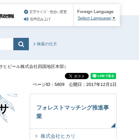
Foreign Language
文字サイズ・色合い変更
県政情報
Select Language
▼
音声読み上げ
検索の仕方
アサヒビール株式会社四国地区本部）
ページID：5809
公開日：2017年12月1日
サ
フォレストマッチング推進事
業
株式会社ヒカリ