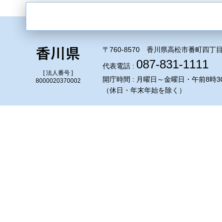
〒760-8570 香川県高松市番町四丁目
087-831-1111
代表電話 :
[ 法人番号 ]
開庁時間 : 月曜日～金曜日・午前8時3
8000020370002
（休日・年末年始を除く）