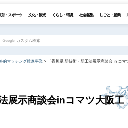
教育・スポーツ
文化・観光
くらし・環境
社会基盤
しごと・産業
略的マッチング推進事業
> 「香川県 新技術・新工法展示商談会 in コ
法展示商談会inコマツ大阪工