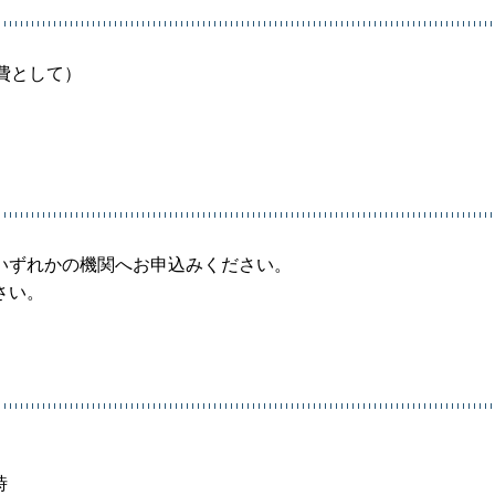
費として）
。
いずれかの機関へお申込みください。
さい。
時