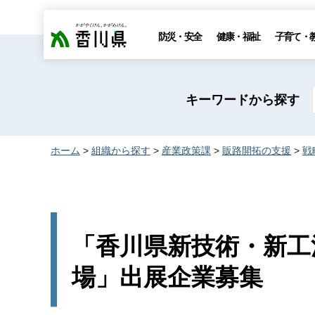
香川県
防災・安全
健康・福祉
子育て・
キーワードから探す
ホーム
>
組織から探す
>
産業政策課
>
販路開拓の支援
>
戦
「香川県新技術・新工
場」出展企業募集