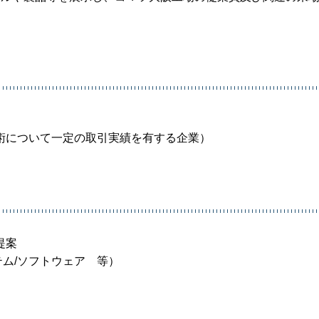
。
術について一定の取引実績を有する企業）
提案
テム/ソフトウェア 等）