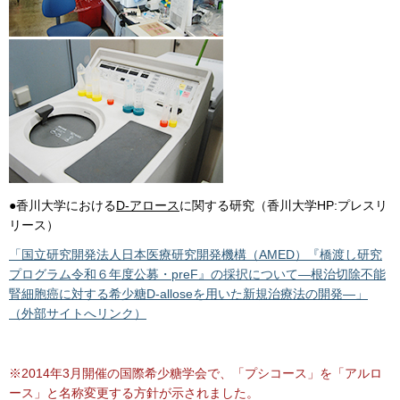
●香川大学における
D-アロース
に関する研究（香川大学HP:プレスリ
リース）
「国立研究開発法人日本医療研究開発機構（AMED）『橋渡し研究
プログラム令和６年度公募・preF』の採択について―根治切除不能
腎細胞癌に対する希少糖D-alloseを用いた新規治療法の開発―」
（外部サイトへリンク）
※2014年3月開催の国際希少糖学会で、「プシコース」を「アルロ
ース」と名称変更する方針が示されました。