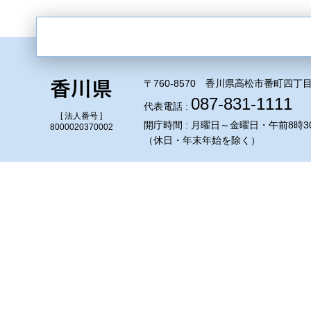
〒760-8570 香川県高松市番町四丁目
087-831-1111
代表電話 :
[ 法人番号 ]
開庁時間 : 月曜日～金曜日・午前8時3
8000020370002
（休日・年末年始を除く）