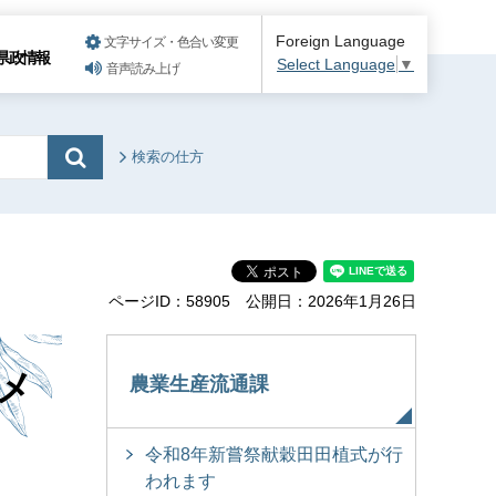
Foreign Language
文字サイズ・色合い変更
県政情報
Select Language
▼
音声読み上げ
検索の仕方
ページID：58905
公開日：2026年1月26日
メ
農業生産流通課
令和8年新嘗祭献穀田田植式が行
われます