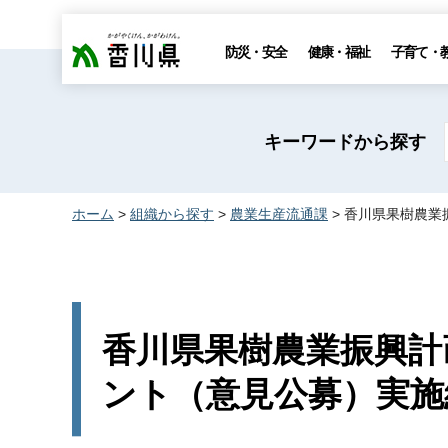
香川県
防災・安全
健康・福祉
子育て・
キーワードから探す
ホーム
>
組織から探す
>
農業生産流通課
> 香川県果樹農
香川県果樹農業振興計
ント（意見公募）実施