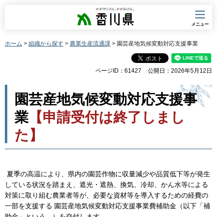
香川県
メニュー
ホーム
>
組織から探す
>
農業生産流通課
> 園芸産地気候変動対応支援事業
ページID：61427
公開日：2026年5月12日
園芸産地気候変動対応支援事
業
【申請受付は終了しまし
た】
夏季の高温により、県内の園芸作物に収量減少や品質低下等が発生
している状況を踏まえ、遮光・遮熱、換気、冷却、かん水等による
対策に取り組む農業者等が、必要な資材等を導入するための経費の
一部を支援する 園芸産地気候変動対応支援事業費補助金（以下「補
助金」という。）を交付します。