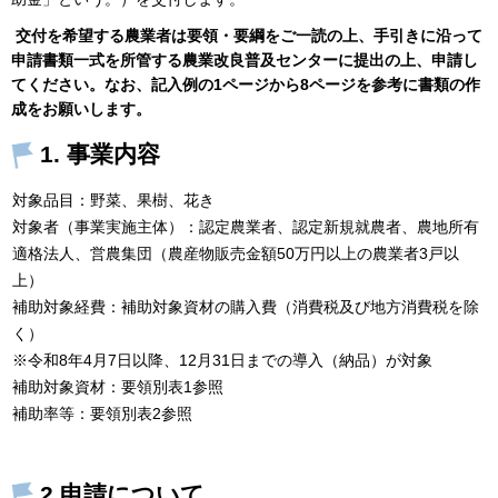
交付を希望する農業者は要領・要綱をご一読の上、手引きに沿って
申請書類一式を所管する農業改良普及センターに提出の上、申請し
てください。なお、記入例の1ページから8ページを参考に書類の作
成をお願いします。
1. 事業内容
対象品目：野菜、果樹、花き
対象者（事業実施主体）：認定農業者、認定新規就農者、農地所有
適格法人、営農集団（農産物販売金額50万円以上の農業者3戸以
上）
補助対象経費：補助対象資材の購入費（消費税及び地方消費税を除
く）
※令和8年4月7日以降、12月31日までの導入（納品）が対象
補助対象資材：要領別表1参照
補助率等：要領別表2参照
2.申請について