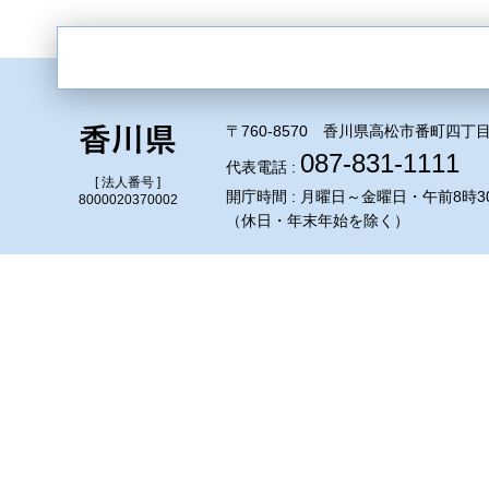
〒760-8570 香川県高松市番町四丁目
087-831-1111
代表電話 :
[ 法人番号 ]
開庁時間 : 月曜日～金曜日・午前8時3
8000020370002
（休日・年末年始を除く）