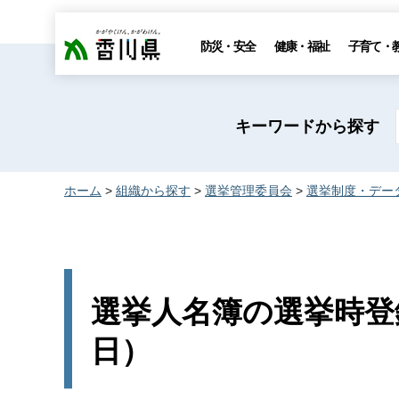
香川県
防災・安全
健康・福祉
子育て・
キーワードから探す
ホーム
>
組織から探す
>
選挙管理委員会
>
選挙制度・デー
選挙人名簿の選挙時登録
日）