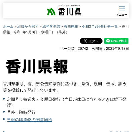
香川県
メニュー
ホーム
>
組織から探す
>
総務学事課
>
香川県報
>
令和3年9月発行分一覧
> 香川
県報 令和3年9月8日（水曜日）（号外）
ページID：26742
公開日：2021年9月8日
香川県報は、香川県公告式条例に基づき、条例、規則、告示、訓令
等を掲載して発行しています。
定期号：毎週火・金曜日発行（当日が休日に当たるときは繰下発
行）
号外：随時発行
県報の印刷物の閲覧場所