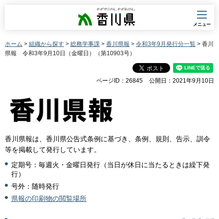
香川県
メニュー
ホーム
>
組織から探す
>
総務学事課
>
香川県報
>
令和3年9月発行分一覧
> 香川
県報 令和3年9月10日（金曜日）（第10903号）
ページID：26845
公開日：2021年9月10日
香川県報は、香川県公告式条例に基づき、条例、規則、告示、訓令
等を掲載して発行しています。
定期号：毎週火・金曜日発行（当日が休日に当たるときは繰下発
行）
号外：随時発行
県報の印刷物の閲覧場所