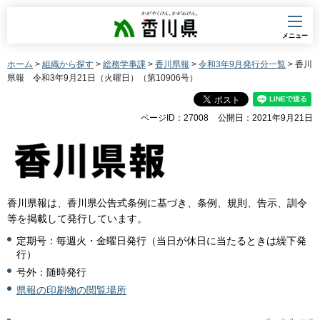
香川県
メニュー
ホーム
>
組織から探す
>
総務学事課
>
香川県報
>
令和3年9月発行分一覧
> 香川
県報 令和3年9月21日（火曜日）（第10906号）
ページID：27008
公開日：2021年9月21日
香川県報は、香川県公告式条例に基づき、条例、規則、告示、訓令
等を掲載して発行しています。
定期号：毎週火・金曜日発行（当日が休日に当たるときは繰下発
行）
号外：随時発行
県報の印刷物の閲覧場所