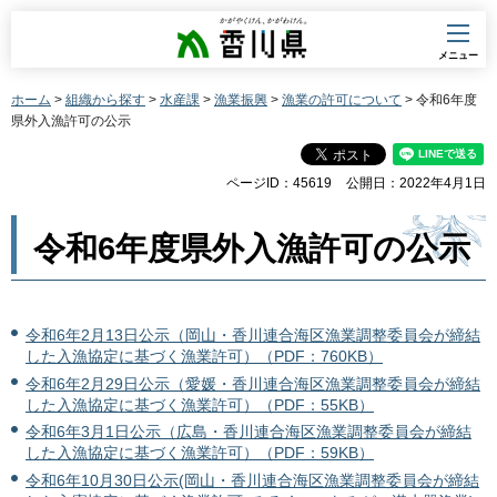
香川県
メニュー
ホーム
>
組織から探す
>
水産課
>
漁業振興
>
漁業の許可について
> 令和6年度
県外入漁許可の公示
ページID：45619
公開日：2022年4月1日
令和6年度県外入漁許可の公示
令和6年2月13日公示（岡山・香川連合海区漁業調整委員会が締結
した入漁協定に基づく漁業許可）（PDF：760KB）
令和6年2月29日公示（愛媛・香川連合海区漁業調整委員会が締結
した入漁協定に基づく漁業許可）（PDF：55KB）
令和6年3月1日公示（広島・香川連合海区漁業調整委員会が締結
した入漁協定に基づく漁業許可）（PDF：59KB）
令和6年10月30日公示(岡山・香川連合海区漁業調整委員会が締結