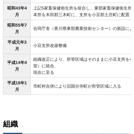
昭和43年4
上記5家畜保健衛生所を統合し、東部家畜保健衛生所
月
本所を木田郡三木町に、支所を小豆郡土庄町に配置
昭和55年7
合同庁舎（香川県東部農業技術センター）の新設によ
月
平成元年3
小豆支所改築整備
月
組織改正により、所管区域はそのままに小豆支所を小
平成14年4
室）に統合、
月
現在に至る
平成18年1
市町村合併により旧国分寺町が所管区域に入る
月
組織