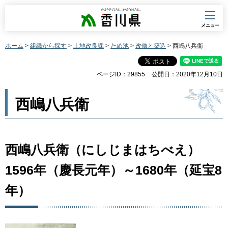
香川県
メニュー
ホーム
>
組織から探す
>
土地改良課
>
ため池
>
改修と築造
> 西嶋八兵衛
ページID：29855
公開日：2020年12月10日
西嶋八兵衛
西嶋八兵衛（にしじまはちべえ）
1596年（慶長元年）～1680年（延宝8
年）