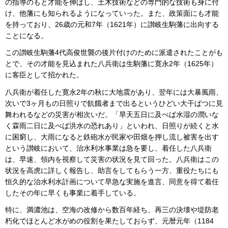
の指導のもと才能を伸ばし、土木技術などの専門的な技術も身に付
け、他藩にも知られるようになっていった。また、政策面にも才能
を持っており、26歳の元和7年（1621年）に讃岐生駒藩に出向する
ことになる。
この讃岐生駒藩4代高俊世襲の後片付けのために派遣されたことがも
とで、その才能を見込まれた八兵衛は生駒藩に寛永2年（1625年）
に客臣として招かれた。
八兵衛が着任した寛永2年の秋に大地震があり、翌年には大暴風雨、
次いで3ヶ月もの日照りで飢餓者まで出るというひどい大干ばつに見
舞われるなどの災害が相次いだ。「旱天五日に及べば水湿の潤いな
く霖雨二日に及べば洪水の恐れあり」といわれ、日照りが続くと水
に困窮し、大雨になると鉄砲水が民家や田畑を押し流し被害を出す
という讃岐において、治水利水事業は急を要し、着任した八兵衛
は、早速、領内を視察して災害の状況を見て回った。八兵衛はこの
状況を高虎に詳しく報告し、助言をしてもらう一方、重役たちにも
恒久的な治水利水計画について早急な実施を進言、同意を得て着任
したその年に早くも事業に着手している。
特に、満濃池は、空海の改修から数百年経ち、再三の決壊や堤防老
朽化でほとんど水がめの役割を果たしておらず、元暦元年（1184