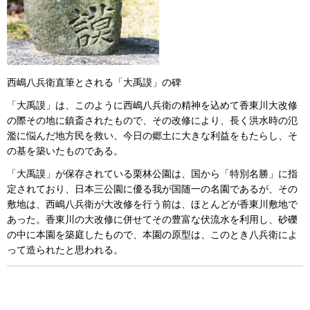
西嶋八兵衛直筆とされる「大禹謨」の碑
「大禹謨」は、このように西嶋八兵衛の精神を込めて香東川大改修
の際その地に鎮斎されたもので、その改修により、長く洪水時の氾
濫に悩んだ地方民を救い、今日の郷土に大きな利益をもたらし、そ
の基を築いたものである。
「大禹謨」が保存されている栗林公園は、国から「特別名勝」に指
定されており、日本三公園に優る我が国随一の名園であるが、その
敷地は、西嶋八兵衛が大改修を行う前は、ほとんどが香東川敷地で
あった。香東川の大改修に併せてその豊富な伏流水を利用し、砂礫
の中に本園を築庭したもので、本園の原型は、このとき八兵衛によ
って造られたと思われる。