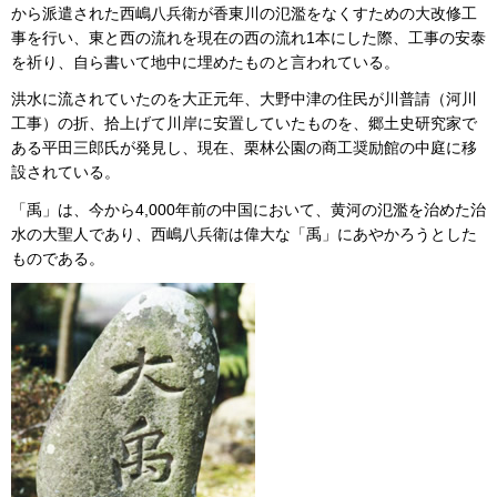
から派遣された西嶋八兵衛が香東川の氾濫をなくすための大改修工
事を行い、東と西の流れを現在の西の流れ1本にした際、工事の安泰
を祈り、自ら書いて地中に埋めたものと言われている。
洪水に流されていたのを大正元年、大野中津の住民が川普請（河川
工事）の折、拾上げて川岸に安置していたものを、郷土史研究家で
ある平田三郎氏が発見し、現在、栗林公園の商工奨励館の中庭に移
設されている。
「禹」は、今から4,000年前の中国において、黄河の氾濫を治めた治
水の大聖人であり、西嶋八兵衛は偉大な「禹」にあやかろうとした
ものである。