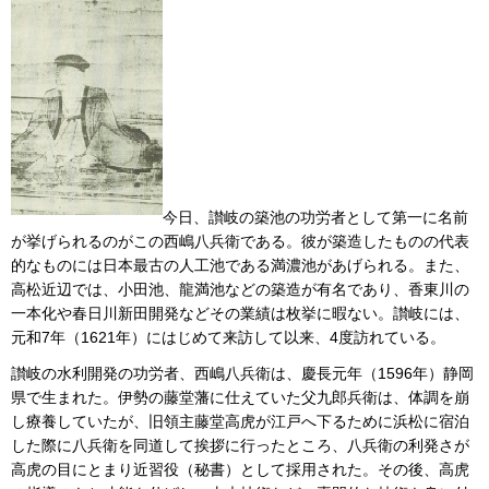
今日、讃岐の築池の功労者として第一に名前
が挙げられるのがこの西嶋八兵衛である。彼が築造したものの代表
的なものには日本最古の人工池である満濃池があげられる。また、
高松近辺では、小田池、龍満池などの築造が有名であり、香東川の
一本化や春日川新田開発などその業績は枚挙に暇ない。讃岐には、
元和7年（1621年）にはじめて来訪して以来、4度訪れている。
讃岐の水利開発の功労者、西嶋八兵衛は、慶長元年（1596年）静岡
県で生まれた。伊勢の藤堂藩に仕えていた父九郎兵衛は、体調を崩
し療養していたが、旧領主藤堂高虎が江戸へ下るために浜松に宿泊
した際に八兵衛を同道して挨拶に行ったところ、八兵衛の利発さが
高虎の目にとまり近習役（秘書）として採用された。その後、高虎