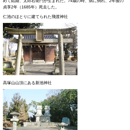
めて結婚、太郎右衛門が生まれた。74歳の時、病に倒れ、2年後の
貞享2年（1685年）死去した。
仁池のほとりに建てられた飛渡神社
高塚山山頂にある新池神社