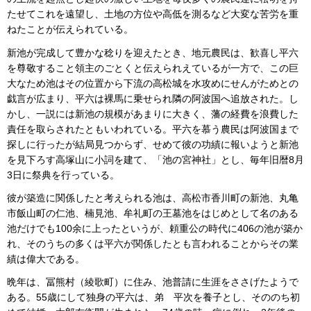
たせてこれを遠望し、土地の方位や高低を測るなど大変な苦労を重
ねたことが伝えられている。
新池が完成して豊かな稔りを迎えたとき、地元農民は、歓喜し平六
を尊敬すること領主のごとくと伝えられえているが一方で、この巨
大なため池はその位置から下流の高松城を水攻めにせんがためとの
戯言が広まり、平六は裸馬に乗せられ隣の阿波国へ追放された。し
かし、一説には新池の規模があまりに大きく、藩の経費を浪費した
責任を取らされたともいわれている。平六を慕う農民は阿波国まで
探しに行ったが結局見つからず、せめて彼の功績に報いようと新池
を見下ろす高塚山に小詞を建て、「池の宮神社」とし、毎年旧暦8月
3日に祭典を行っている。
彼が築造に関係したと考えられる池は、高松市香川町の新池、丸亀
市飯山町の仁池、楠見池、牟礼町の王墓池をはじめとして名のある
池だけでも100余に上ったというが、頼重公の時代に406の池が築か
れ、そのうちの多くは平六が関係したとも言われることからその業
績は偉大である。
晩年は、冨熊村（綾歌町）に住み、池普請に生涯をささげたようで
ある。55歳にして独身の平六は、弟 平次を養子とし、そののち初