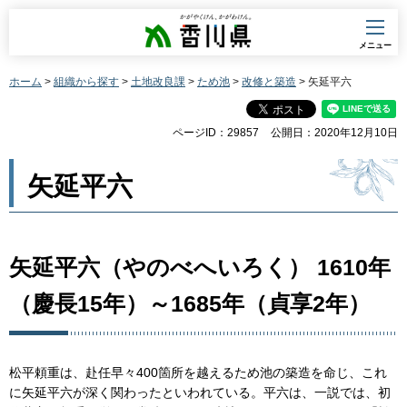
香川県
メニュー
ホーム
>
組織から探す
>
土地改良課
>
ため池
>
改修と築造
> 矢延平六
ページID：29857
公開日：2020年12月10日
矢延平六
矢延平六（やのべへいろく） 1610年
（慶長15年）～1685年（貞享2年）
松平頼重は、赴任早々400箇所を越えるため池の築造を命じ、これ
に矢延平六が深く関わったといわれている。平六は、一説では、初