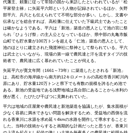
代藩主、頼重に従って常陸の国から来訪したといわれているが「松
平家登士禄」に矢延平六郎という人物が記録されているほか、矢野
部平六、兵六とも伝えられてて不明な部分が多い。しかし、文書や
伝承などを総合すれば、高松藩に仕えていた下級武士であったこと
は確かなようである。平六は「新池」築造の恩人として池の宮に祭
られ「ひょうげ祭」の主人公となっているほか、県中部の丸亀市飯
山町でも貯水量が100万トンを超える「仁池」築造の恩人として、
池のほとりに建立された飛渡神社に祭神として祭られている。平六
は武士といいながら、現場の第一線で農民達と汗を流すタイプの技
術者で、農民達に広く慕われていたことが伺える。
矢延平六が寛文年間（1661～73年）に築造したとされる「新池」
は、高松市の海岸線から南方約12キロメートルの高松市香川町川内
原にあり、貯水量120万トンと県下でも有数の規模を誇るため池で
ある。新池の受益地である浅野地域は高台部にあることから水利の
便が悪く、たびたび干ばつに見舞われていた。
平六は地域の庄屋衆や農民達と新池築造を協議したが、集水面積が
少なく容易に満水できない問題を解決するため、受益地の西側を流
れる香東川に水源を求め延々4kmの水路を開作して導水することと
した。当時の技術からすると画期的な計画だったと思うが、香東川
の上流を起点とし起伏の激しい土地を毎夜多くの農民達に松明を持