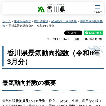
香川県
メニュー
ホーム
>
組織から探す
>
統計調査課
>
経済動向・景気判断
>
香川県景気動向指
数
> 香川県景気動向指数（令和8年3月分）
ページID：61676
公開日：2026年5月29日
香川県景気動向指数（令和8年
3月分）
景気動向指数の概要
景気の現状把握及び将来予測に役立てるため、生産、雇用など様々