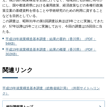
え、我が国の就業構造を全国だけでなく、地域別にも詳細に明らか
にし、国や都道府県における雇用政策、経済政策などの各種行政施
策立案の基礎資料を得ることや学術研究のための利用に資すること
などを目的としている。
この調査は、昭和31年の第1回調査以来ほぼ3年ごとに実施してきた
が、57年以降は5年ごとに実施しており、今回の調査は15回目に当
たる。
平成19年就業構造基本調査：結果の要約（香川県）（PDF：
94KB）
平成19年就業構造基本調査：結果の概要（香川県）（PDF：
302KB）
関連リンク
平成19年就業構造基本調査（総務省統計局）（外部サイトへリン
ク）
統計調査課トップ