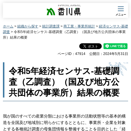
香川県
メニュー
ホーム
>
組織から探す
>
統計調査課
>
商工業・事業所統計
>
経済センサス-基礎
調査
> 令和5年経済センサス-基礎調査（乙調査）（国及び地方公共団体の事業
所）結果の概要
ページID：47914
公開日：2024年5月31日
令和5年経済センサス-基礎調
査（乙調査）（国及び地方公
共団体の事業所）結果の概要
我が国のすべての産業分類における事業所の活動状態等の基本的構
造を全国及び地域別に明らかにするとともに、事業所・企業を対象
とする各種統計調査の母集団情報を整備することを目的とした「経