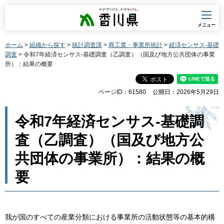
香川県
メニュー
ホーム
>
組織から探す
>
統計調査課
>
商工業・事業所統計
>
経済センサス-基礎
調査
> 令和7年経済センサス-基礎調査（乙調査）（国及び地方公共団体の事業
所）：結果の概要
ページID：61580
公開日：2026年5月29日
令和7年経済センサス-基礎調
査（乙調査）（国及び地方公
共団体の事業所）：結果の概
要
我が国のすべての産業分類における事業所の活動状態等の基本的構