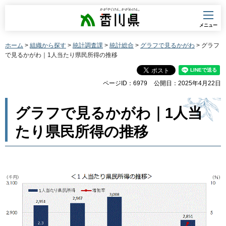
香川県
メニュー
ホーム
>
組織から探す
>
統計調査課
>
統計総合
>
グラフで見るかがわ
> グラフ
で見るかがわ｜1人当たり県民所得の推移
ページID：6979
公開日：2025年4月22日
グラフで見るかがわ｜1人当
たり県民所得の推移