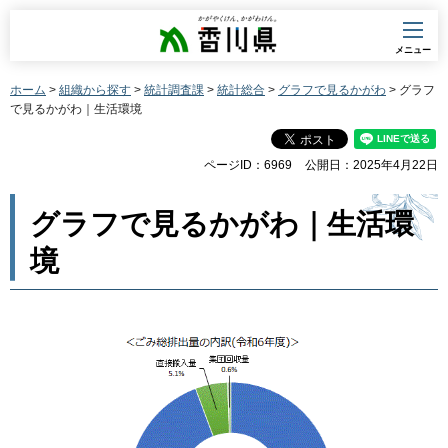
香川県
メニュー
ホーム
>
組織から探す
>
統計調査課
>
統計総合
>
グラフで見るかがわ
> グラフ
で見るかがわ｜生活環境
ページID：6969
公開日：2025年4月22日
グラフで見るかがわ｜生活環
境