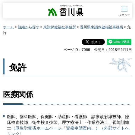
香川県
メニュー
ホーム
>
組織から探す
>
東讃保健福祉事務所
>
香川県東讃保健福祉事務所
> 免
許
ページID：7066
公開日：2018年2月1日
免許
医療関係
医師、歯科医師、保健師・助産師・看護師、診療放射線技師、臨
床検査技師、衛生検査技師、理学療法士・作業療法士、視能訓練
士
（厚生労働省ホームページ「資格申請案内」）（外部サイトへ
リンク）