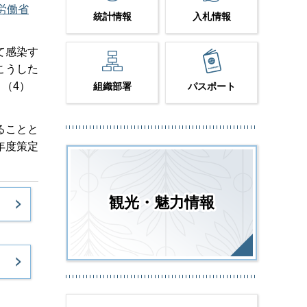
労働省
統計情報
入札情報
て感染す
こうした
（4）
組織部署
パスポート
ることと
年度策定
観光・魅力情報