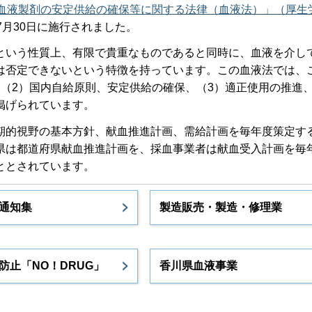
血液製剤の安定供給の確保等に関する法律（血液法）」（厚生
7月30日に施行されました。
という性質上、有限で貴重なものであると同時に、血液を介し
は否定できないという特徴を持っています。この血液法では、
（2）国内自給原則、安定供給の確保、（3）適正使用の推進、
掲げられています。
期的視野の基本方針、献血推進計画、需給計画を毎年度策定す
県は都道府県献血推進計画を、採血事業者は献血受入計画を毎
ととされています。
通知集
製造販売・製造・修理業
防止「NO！DRUG」
香川県血液事業