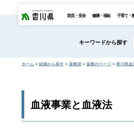
香川県
防災・安全
健康・福祉
子育て・
キーワードから探す
ホーム
>
組織から探す
>
薬務課
>
薬務のページ
>
香川県血
血液事業と血液法