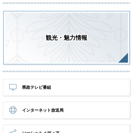
観光・魅力情報
県政テレビ番組
インターネット放送局
ソーシャルメディア