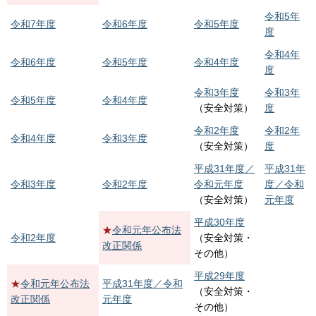
令和5年
令和7年度
令和6年度
令和5年度
度
令和4年
令和6年度
令和5年度
令和4年度
度
令和3年度
令和3年
令和5年度
令和4年度
（安全対策）
度
令和2年度
令和2年
令和4年度
令和3年度
（安全対策）
度
平成31年度／
平成31年
令和3年度
令和2年度
令和元年度
度／令和
（安全対策）
元年度
平成30年度
★
令和元年公布法
令和2年度
（安全対策・
改正関係
その他）
平成29年度
★
令和元年公布法
平成31年度／令和
（安全対策・
改正関係
元年度
その他）