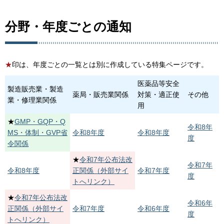
分野・年度ごとの通知
★
印は、年度ごとの一覧とは別に作成している特集ページです。
医薬品等安全
製造販売業・製造
薬局・販売業関係
対策・適正使
その他
業・修理業関係
用
★
GMP・GQP・Q
令和8年
MS・体制・GVP省
令和8年度
令和8年度
度
令関係
★
令和7年公布法改
令和7年
令和8年度
正関係（外部サイ
令和7年度
度
トへリンク）
★
令和7年公布法改
令和6年
正関係（外部サイ
令和7年度
令和6年度
度
トへリンク）