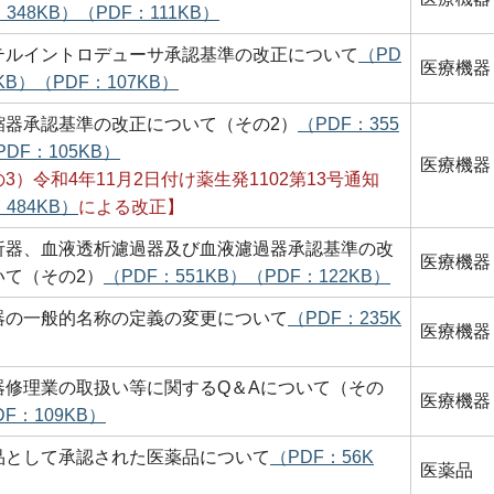
：348KB）
（PDF：111KB）
テルイントロデューサ承認基準の改正について
（PD
医療機器
KB）
（PDF：107KB）
縮器承認基準の改正について（その2）
（PDF：355
PDF：105KB）
医療機器
3）令和4年11月2日付け薬生発1102第13号通知
：484KB）
による改正】
析器、血液透析濾過器及び血液濾過器承認基準の改
医療機器
いて（その2）
（PDF：551KB）
（PDF：122KB）
器の一般的名称の定義の変更について
（PDF：235K
医療機器
器修理業の取扱い等に関するQ＆Aについて（その
医療機器
DF：109KB）
品として承認された医薬品について
（PDF：56K
医薬品