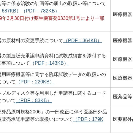
具等に係る治験の計画等の届出の取扱い等について
：687KB）
（PDF：782KB）
医療機器
9年3月30日付け薬生機審発0330第1号により一部
器の原材料の変更手続について
（PDF：364KB）
医療機器
器の製造販売承認申請資料に試験成績書を添付する
医療機器
意事項について
（PDF：143KB）
病用医療機器等に関する臨床試験データの取扱いの
医療機器
について
（PDF：220KB）
シブルディスク等を利用した申請等に関するコード
医薬品等
について
（PDF：83KB）
部外品原料規格2006」の一部改正に伴う医薬部外品
造販売承認申請等の取扱いについて
（PDF：179K
医薬部外