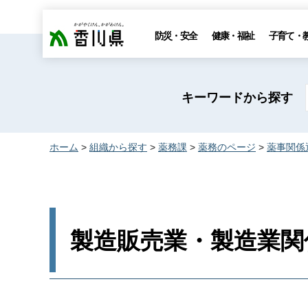
香川県
防災・安全
健康・福祉
子育て・
キーワードから探す
ホーム
>
組織から探す
>
薬務課
>
薬務のページ
>
薬事関係
製造販売業・製造業関