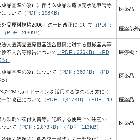
医薬品基準の改正に伴う医薬品製造販売承認申請等
医薬品
いについて
（PDF：198KB）
部外品原料規格2006」の一部改正について
（PDF：
医薬部外
）
（PDF：208KB）
政法人医薬品医療機器総合機構に対する機械器具等
治験不具合等報告について
（PDF：326KB）
（PD
医療機器
KB）
医薬品基準の改正について
（PDF：360KB）
（PD
医薬品
KB）
／SのGMPガイドラインを活用する際の考え方につ
の一部改正について
（PDF：1,457KB）
（PDF：43
医薬品
漢方製剤の添付文書等に記載する使用上の注意の一
医薬品
について
（PDF：2,873KB）
（PDF：113KB）
「治験の依頼等に係る統一書式」の一部改正につい