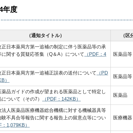
4年度
（通知タイトル）
（区
改正日本薬局方第一追補の制定に伴う医薬品等の承
等に関する質疑応答集（Q＆A）について
（PDF：4
医薬品等
改正日本薬局方第一追補正誤表の送付について
（PD
医薬品等
KB）
医薬品ガイドの作成が望まれる医薬品として特定し
医薬品
品について（その7）
（PDF：142KB）
政法人医薬品医療機器総合機構に対する機械器具等
治験不具合等報告に関する報告上の留意点等につい
医療機器
F：1,079KB）