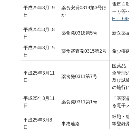
電気自
平成25年3月19
薬食安発0319第3号ほ
ーカ等
日
か
F：169
平成25年3月18
薬食発0318第5号
新医薬
日
平成25年3月15
薬食審査発0315第2号
希少疾
日
医薬品
平成25年3月11
全管理
薬食発0311第7号
日
及び試
の施行
平成25年3月11
「医薬
薬食発0311第1号
日
る電子
細胞・
平成25年3月8
事務連絡
等登録
日