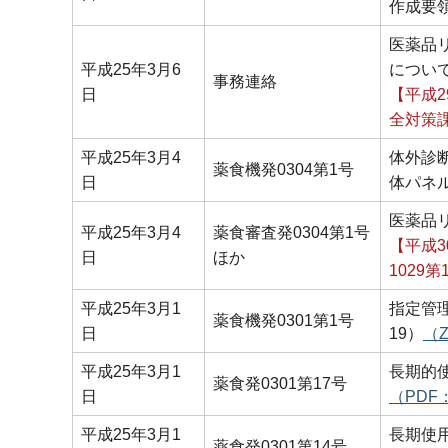
作成要
医薬品
平成25年3月6
につい
事務連絡
日
【平成2
全対策
平成25年3月4
体外診
薬食機発0304第1号
日
体パネ
医薬品
平成25年3月4
薬食審査発0304第1号
【平成3
日
ほか
1029
平成25年3月1
指定管
薬食機発0301第1号
日
19）
（Z
平成25年3月1
長期的
薬食発0301第17号
日
（PDF
平成25年3月1
長期使
薬食発0301第14号