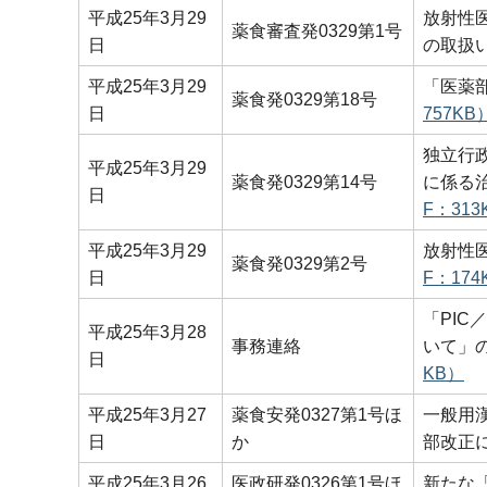
平成25年3月29
放射性
薬食審査発0329第1号
日
の取扱
平成25年3月29
「医薬
薬食発0329第18号
日
757KB
独立行
平成25年3月29
薬食発0329第14号
に係る
日
F：313
平成25年3月29
放射性
薬食発0329第2号
日
F：174
「PIC
平成25年3月28
事務連絡
いて」
日
KB）
平成25年3月27
薬食安発0327第1号ほ
一般用
日
か
部改正
平成25年3月26
医政研発0326第1号ほ
新たな