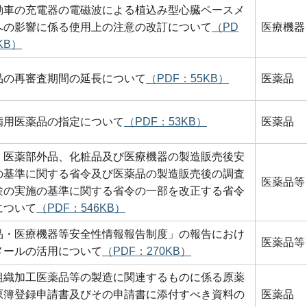
動車の充電器の電磁波による植込み型心臓ペースメ
への影響に係る使用上の注意の改訂について
（PD
医療機器
KB）
品の再審査期間の延長について
（PDF：55KB）
医薬品
病用医薬品の指定について
（PDF：53KB）
医薬品
、医薬部外品、化粧品及び医療機器の製造販売後安
の基準に関する省令及び医薬品の製造販売後の調査
医薬品等
験の実施の基準に関する省令の一部を改正する省令
について
（PDF：546KB）
品・医療機器等安全性情報報告制度」の報告におけ
医薬品等
メールの活用について
（PDF：270KB）
組織加工医薬品等の製造に関連するものに係る原薬
原簿登録申請書及びその申請書に添付すべき資料の
医薬品