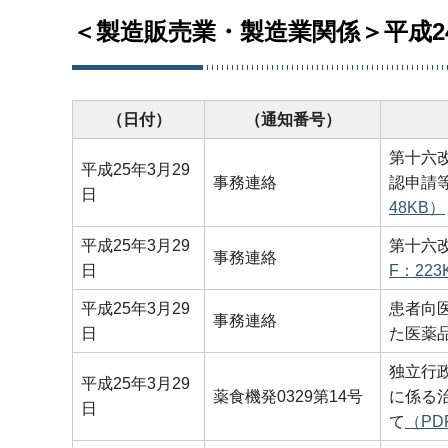
＜製造販売業・製造業関係＞平成2
（日付）
（通知番号）
第十六
平成25年3月29
事務連絡
認申請
日
48KB）
平成25年3月29
第十六
事務連絡
日
F：223
平成25年3月29
患者向
事務連絡
日
た医薬
独立行
平成25年3月29
薬食機発0329第14号
に係る
日
て
（PD