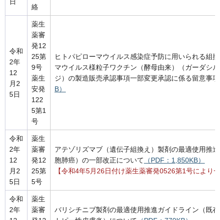
日
絡
薬生
薬審
発12
令和
25第
ヒトパピローマウイルス感染症予防に用いられる組換
2年
9号
マウイルス様粒子ワクチン（酵母由来）（ガーダシル
12
薬生
ジ）の製造販売承認事項一部変更承認に係る留意事項
月2
安発
B）
5日
122
5第1
号
令和
薬生
2年
薬審
アテゾリズマブ（遺伝子組換え）製剤の最適使用推進
12
発12
胞肺癌）の一部改正について
（PDF：1,850KB）
月2
25第
【令和4年5月26日付け薬生薬審発0526第1号により
5日
5号
令和
薬生
2年
薬審
バリシチニブ製剤の最適使用推進ガイドライン（既存