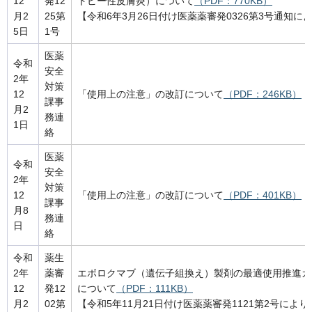
12
発12
トピー性皮膚炎）について
（PDF：770KB）
月2
25第
【令和6年3月26日付け医薬薬審発0326第3号通知に
5日
1号
医薬
令和
安全
2年
対策
12
「使用上の注意」の改訂について
（PDF：246KB）
課事
月2
務連
1日
絡
医薬
令和
安全
2年
対策
12
「使用上の注意」の改訂について
（PDF：401KB）
課事
月8
務連
日
絡
令和
薬生
2年
薬審
エボロクマブ（遺伝子組換え）製剤の最適使用推進ガ
12
発12
について
（PDF：111KB）
月2
02第
【令和5年11月21日付け医薬薬審発1121第2号によ