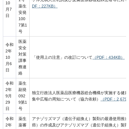
10
薬生
DF：227KB）
月7
安発
日
100
7第1
号
医薬
令和
安全
2年
対策
10
「使用上の注意」の改訂について
（PDF：434KB）
課事
月6
務連
日
絡
令和
薬生
2年
副発
独立行政法人医薬品医療機器総合機構が実施する健康
9月
092
集中広報の周知について（協力依頼）
（PDF：2,679
29
9第1
日
号
令和
薬生
アテゾリズマブ（遺伝子組換え）製剤の最適使用推進
2年
薬審
癌）の作成及びアテゾリズマブ（遺伝子組換え）製剤