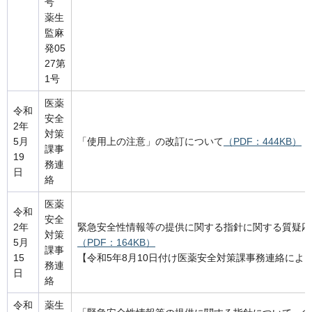
号
薬生
監麻
発05
27第
1号
医薬
令和
安全
2年
対策
5月
「使用上の注意」の改訂について
（PDF：444KB）
課事
19
務連
日
絡
医薬
令和
安全
2年
緊急安全性情報等の提供に関する指針に関する質疑応
対策
5月
（PDF：164KB）
課事
15
【令和5年8月10日付け医薬安全対策課事務連絡によ
務連
日
絡
令和
薬生