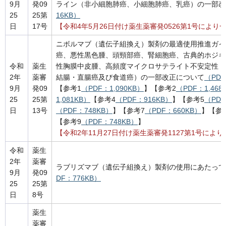
9月
発09
ライン（非小細胞肺癌、小細胞肺癌、乳癌）の一部改
25
25第
16KB）
日
17号
【令和4年5月26日付け薬生薬審発0526第1号により
ニボルマブ（遺伝子組換え）製剤の最適使用推進ガイ
癌、悪性黒色腫、頭頸部癌、腎細胞癌、古典的ホジキ
令和
薬生
性胸膜中皮腫、高頻度マイクロサテライト不安定性（MS
2年
薬審
結腸・直腸癌及び食道癌）の一部改正について
（PDF
9月
発09
【参考1
（PDF：1,090KB）
】【参考2
（PDF：1,468
25
25第
1,081KB）
【参考4
（PDF：916KB）
】【参考5
（PDF
日
13号
（PDF：748KB）
】【参考7
（PDF：660KB）
】【参
【参考9
（PDF：748KB）
】
【令和2年11月27日付け薬生薬審発1127第1号によ
令和
薬生
2年
薬審
ラブリズマブ（遺伝子組換え）製剤の使用にあたって
9月
発09
DF：776KB）
25
25第
日
8号
薬生
薬審