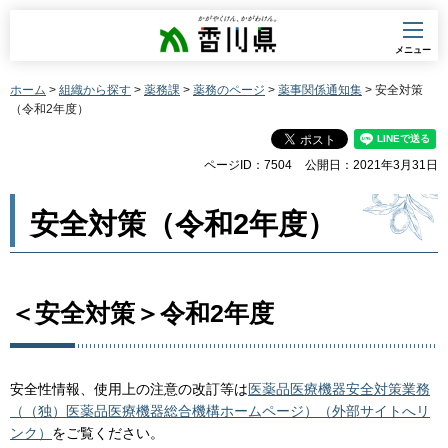
香川県
メニュー
ホーム
>
組織から探す
>
薬務課
>
薬務のページ
>
薬事関係通知集
> 安全対策
（令和2年度）
ページID：7504
公開日：2021年3月31日
安全対策（令和2年度）
＜安全対策＞令和2年度
安全性情報、使用上の注意の改訂等は
医薬品医療機器安全対策業務
（（独）医薬品医療機器総合機構ホームページ）（外部サイトへリ
ンク）
をご覧ください。