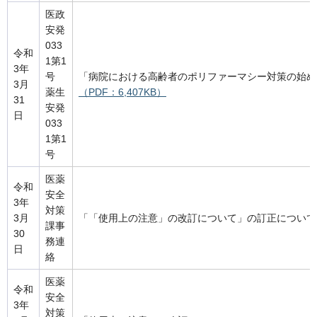
医政
安発
033
令和
1第1
3年
号
「病院における高齢者のポリファーマシー対策の始め
3月
薬生
（PDF：6,407KB）
31
安発
日
033
1第1
号
医薬
令和
安全
3年
対策
3月
「「使用上の注意」の改訂について」の訂正について
課事
30
務連
日
絡
医薬
令和
安全
3年
対策