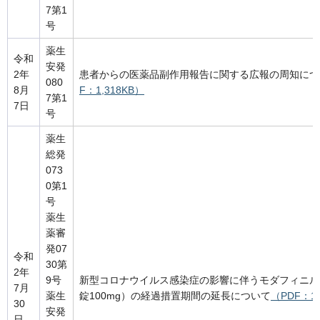
7第1
号
薬生
令和
安発
2年
患者からの医薬品副作用報告に関する広報の周知につ
080
8月
F：1,318KB）
7第1
7日
号
薬生
総発
073
0第1
号
薬生
薬審
発07
令和
30第
2年
9号
新型コロナウイルス感染症の影響に伴うモダフィニル
7月
薬生
錠100mg）の経過措置期間の延長について
（PDF：1
30
安発
日