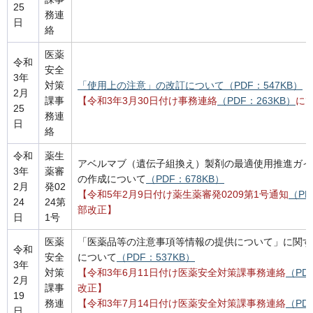
25
務連
日
絡
医薬
令和
安全
3年
対策
「使用上の注意」の改訂について（PDF：547KB）
2月
課事
【令和3年3月30日付け事務連絡
（PDF：263KB）
に
25
務連
日
絡
令和
薬生
アベルマブ（遺伝子組換え）製剤の最適使用推進ガイ
3年
薬審
の作成について
（PDF：678KB）
2月
発02
【令和5年2月9日付け薬生薬審発0209第1号通知
（PD
24
24第
部改正】
日
1号
医薬
「医薬品等の注意事項等情報の提供について」に関す
令和
安全
について
（PDF：537KB）
3年
対策
【令和3年6月11日付け医薬安全対策課事務連絡
（PD
2月
課事
改正】
19
務連
【令和3年7月14日付け医薬安全対策課事務連絡
（PD
日