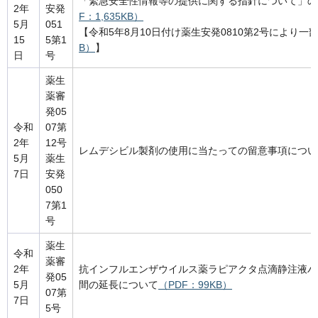
「緊急安全性情報等の提供に関する指針について」の
2年
安発
F：1,635KB）
5月
051
【令和5年8月10日付け薬生安発0810第2号により一
15
5第1
B）
】
日
号
薬生
薬審
発05
令和
07第
2年
12号
レムデシビル製剤の使用に当たっての留意事項につい
5月
薬生
7日
安発
050
7第1
号
薬生
令和
薬審
2年
抗インフルエンザウイルス薬ラピアクタ点滴静注液バイ
発05
5月
間の延長について
（PDF：99KB）
07第
7日
5号