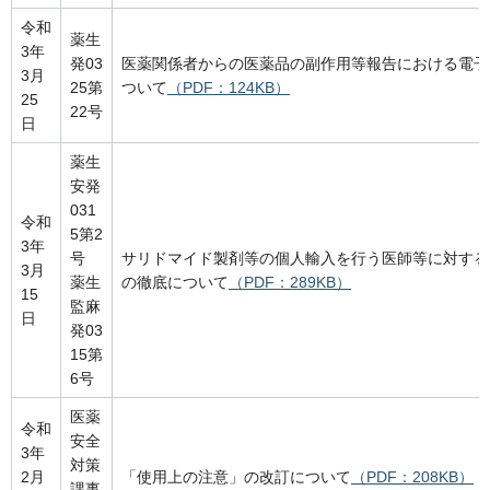
令和
薬生
3年
発03
医薬関係者からの医薬品の副作用等報告における電子
3月
25第
ついて
（PDF：124KB）
25
22号
日
薬生
安発
031
令和
5第2
3年
号
サリドマイド製剤等の個人輸入を行う医師等に対する
3月
薬生
の徹底について
（PDF：289KB）
15
監麻
日
発03
15第
6号
医薬
令和
安全
3年
対策
2月
「使用上の注意」の改訂について
（PDF：208KB）
課事