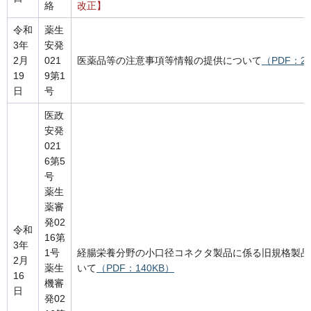
絡
改正】
令和
薬生
3年
安発
2月
021
医薬品等の注意事項等情報の提供について
（PDF：2
19
9第1
日
号
医政
安発
021
6第5
号
薬生
薬審
発02
令和
16第
3年
1号
経腸栄養分野の小口径コネクタ製品に係る旧規格製品
2月
薬生
いて
（PDF：140KB）
16
機審
日
発02