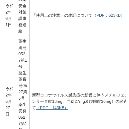
令和
安全
2年
対策
「使用上の注意」の改訂について
（PDF：623KB）
6月
課事
1日
務連
絡
薬生
総発
052
7第1
号
薬生
薬審
発05
令和
27第
2年
新型コロナウイルス感染症の影響に伴うメチルフェニ
5号
5月
ンサータ錠18mg、同錠27mg及び同錠36mg）の経
薬生
27
て
（PDF：143KB）
安発
日
052
7第1