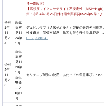
り一部改正】
【高頻度マイクロサテライト不安定性（MSIーHigh
癌：令和4年5月26日付け薬生薬審発0526第5号によ
令和
薬生
2年
薬審
デュピルマブ（遺伝子組換え）製剤の最適使用推進ガ
11
発11
性皮膚炎、気管支喘息、鼻茸を伴う慢性副鼻腔炎）の
月2
24第
F：2,208KB）
4日
1号
薬生
薬審
発11
令和
20第
2年
1号
11
セリチニブ製剤の使用にあたっての留意事項について
薬生
月2
安発
0日
112
0第1
号