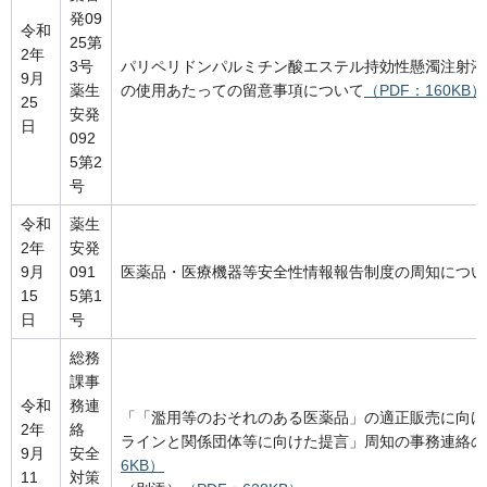
発09
令和
25第
2年
3号
パリペリドンパルミチン酸エステル持効性懸濁注射液
9月
薬生
の使用あたっての留意事項について
（PDF：160KB）
25
安発
日
092
5第2
号
令和
薬生
2年
安発
9月
091
医薬品・医療機器等安全性情報報告制度の周知につい
15
5第1
日
号
総務
課事
令和
務連
「「濫用等のおそれのある医薬品」の適正販売に向け
2年
絡
ラインと関係団体等に向けた提言」周知の事務連絡の
9月
安全
6KB）
11
対策