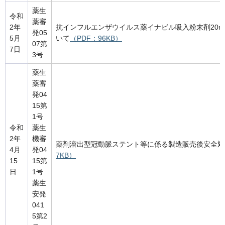
薬生
令和
薬審
2年
抗インフルエンザウイルス薬イナビル吸入粉末剤20m
発05
5月
いて
（PDF：96KB）
07第
7日
3号
薬生
薬審
発04
15第
1号
令和
薬生
2年
機審
薬剤溶出型冠動脈ステント等に係る製造販売後安全対
4月
発04
7KB）
15
15第
日
1号
薬生
安発
041
5第2