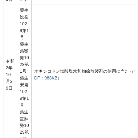
薬生
総発
102
9第1
号
薬生
薬審
発10
令和
29第
2年
1号
オキシコドン塩酸塩水和物徐放製剤の使用に当たって
10
薬生
DF：988KB）
月2
安発
9日
102
9第1
号
薬生
監麻
発10
29第