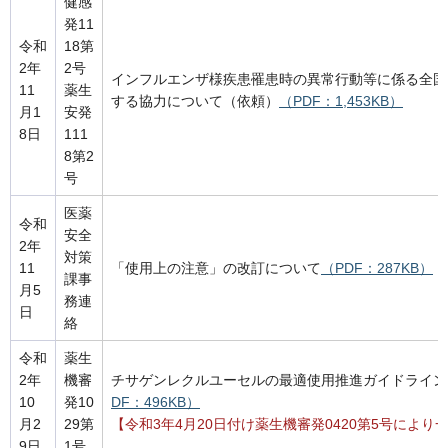
健感
発11
令和
18第
2年
2号
インフルエンザ様疾患罹患時の異常行動等に係る全国
11
薬生
する協力について（依頼）
（PDF：1,453KB）
月1
安発
8日
111
8第2
号
医薬
令和
安全
2年
対策
11
「使用上の注意」の改訂について
（PDF：287KB）
課事
月5
務連
日
絡
令和
薬生
2年
機審
チサゲンレクルユーセルの最適使用推進ガイドライン
10
発10
DF：496KB）
月2
29第
【令和3年4月20日付け薬生機審発0420第5号により
9日
1号