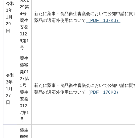
発01
令和
29第
3年
4号
新たに薬事・食品衛生審議会において公知申請に関す
1月
薬生
薬品の適応外使用について
（PDF：137KB）
29
安発
日
012
9第1
号
薬生
薬審
発01
令和
27第
3年
1号
新たに薬事・食品衛生審議会において公知申請に関す
1月
薬生
薬品の適応外使用について
（PDF：176KB）
27
安発
日
012
7第1
号
薬生
機審