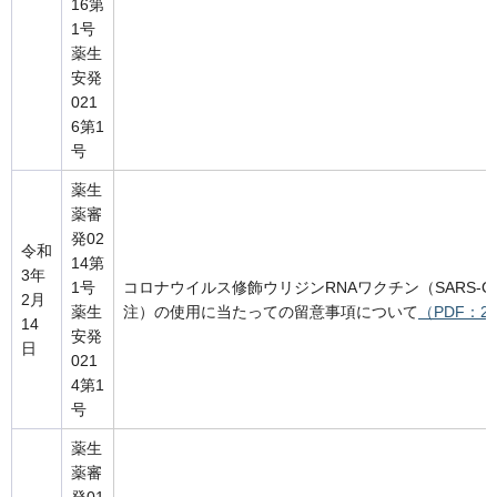
16第
1号
薬生
安発
021
6第1
号
薬生
薬審
発02
令和
14第
3年
1号
コロナウイルス修飾ウリジンRNAワクチン（SARS-C
2月
薬生
注）の使用に当たっての留意事項について
（PDF：2
14
安発
日
021
4第1
号
薬生
薬審