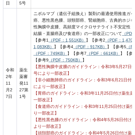
日
5号
ニボルマブ（遺伝子組換え）製剤の最適使用推進ガイ
癌、悪性黒色腫、頭頸部癌、腎細胞癌、古典的ホジキ
性胸膜中皮腫、高頻度マイクロサテライト不安定性（MS
結腸・直腸癌及び食道癌）の一部改正について
（PDF
【参考1
（PDF：1,551KB）
】【参考2
（PDF：1,470
1,083KB）
】【参考4
（PDF：917KB）
】【参考5
（P
（PDF：749KB）
】【参考7
（PDF：661KB）
】【参
【参考9
（PDF：750KB）
】
【悪性胸膜中皮腫のガイドライン：令和3年5月27日付
令和
薬生
号により一部改正】
2年
薬審
【非小細胞肺癌のガイドライン：令和3年6月21日付け
11
発11
により一部改正】
月2
27第
【胃癌のガイドライン：令和3年11月25日付け薬生薬審
7日
1号
一部改正】
【食道癌のガイドライン：令和3年11月25日付け薬生薬
り一部改正】
【悪性黒色腫のガイドライン：令和4年5月26日付け薬
より一部改正】
【頭頚部癌のガイドライン：令和4年5月26日付け薬生