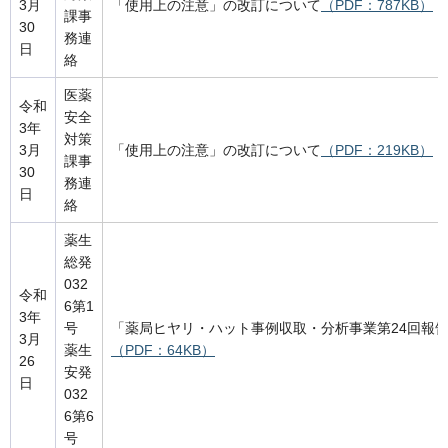
3月
「使用上の注意」の改訂について
（PDF：787KB）
課事
30
務連
日
絡
医薬
令和
安全
3年
対策
3月
「使用上の注意」の改訂について
（PDF：219KB）
課事
30
務連
日
絡
薬生
総発
032
令和
6第1
3年
号
「薬局ヒヤリ・ハット事例収取・分析事業第24回報
3月
薬生
（PDF：64KB）
26
安発
日
032
6第6
号