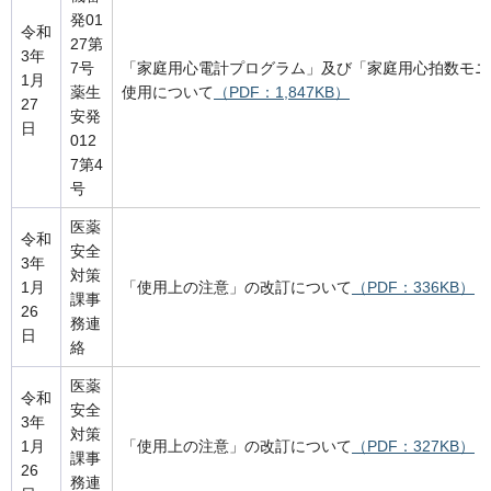
発01
令和
27第
3年
7号
「家庭用心電計プログラム」及び「家庭用心拍数モニ
1月
薬生
使用について
（PDF：1,847KB）
27
安発
日
012
7第4
号
医薬
令和
安全
3年
対策
1月
「使用上の注意」の改訂について
（PDF：336KB）
課事
26
務連
日
絡
医薬
令和
安全
3年
対策
1月
「使用上の注意」の改訂について
（PDF：327KB）
課事
26
務連