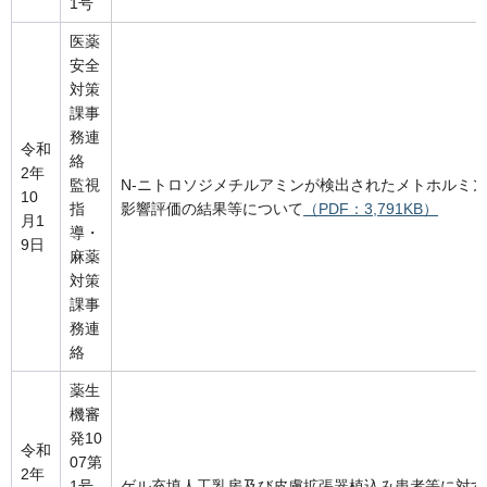
1号
医薬
安全
対策
課事
務連
令和
絡
2年
監視
N-ニトロソジメチルアミンが検出されたメトホルミ
10
指
影響評価の結果等について
（PDF：3,791KB）
月1
導・
9日
麻薬
対策
課事
務連
絡
薬生
機審
発10
令和
07第
2年
1号
ゲル充填人工乳房及び皮膚拡張器植込み患者等に対す