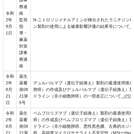
課事
務連
令和
絡
2年
監視
N-ニトロソジメチルアミンが検出されたラニチジン
9月
指
ン製剤の使用による健康影響評価の結果等について
（
1日
導・
麻薬
対策
課事
務連
絡
令和
薬生
2年
薬審
デュルバルマブ（遺伝子組換え）製剤の最適使用推進
8月
発08
肺癌）の作成及びデュルバルマブ（遺伝子組換え）製
21
21第
ドライン（非小細胞肺癌）の一部改正について
（PDF
日
5号
令和
薬生
ペムブロリズマブ（遺伝子組換え）製剤の最適使用推
2年
薬審
癌）の作成及びペムブロリズマブ（遺伝子組換え）製
8月
発08
ドライン（非小細胞肺癌、悪性黒色腫、古典的ホジキ
21
21第
癌、高頻度マイクロサテライト不安定性（MSI­­­ーHi