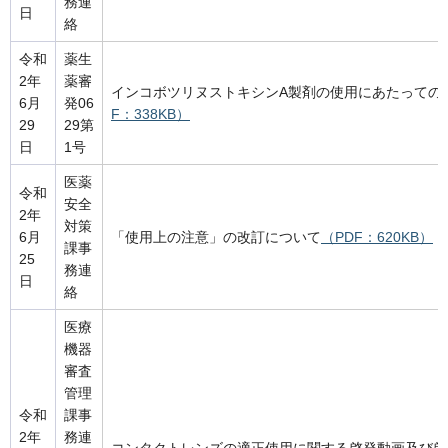
務連
日
絡
令和
薬生
2年
薬審
インコボツリヌストキシンA製剤の使用にあたっての
6月
発06
F：338KB）
29
29第
日
1号
医薬
令和
安全
2年
対策
6月
「使用上の注意」の改訂について
（PDF：620KB）
課事
25
務連
日
絡
医療
機器
審査
管理
令和
課事
2年
務連