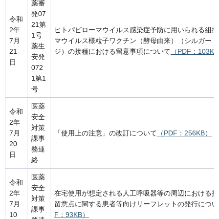
薬審
発07
令和
21第
2年
ヒトパピローマウイルス感染症予防に用いられる組換
1号
7月
マウイルス様粒子ワクチン（酵母由来）（シルガード
薬生
21
ジ）の接種における留意事項について
（PDF：103K
安発
日
072
1第1
号
医薬
令和
安全
2年
対策
7月
「使用上の注意」の改訂について
（PDF：256KB）
課事
20
務連
日
絡
医薬
令和
安全
2年
在宅使用が想定される人工呼吸器等の周辺における携
対策
7月
留意点に関する患者等向けリーフレットの発行につい
課事
10
F：93KB）