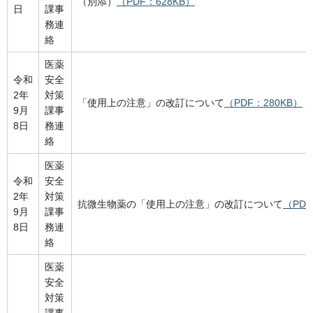
（別添）
（PDF：628KB）
日
課事
務連
絡
医薬
令和
安全
2年
対策
「使用上の注意」の改訂について
（PDF：280KB）
9月
課事
8日
務連
絡
医薬
令和
安全
2年
対策
抗微生物薬の「使用上の注意」の改訂について
（PDF
9月
課事
8日
務連
絡
医薬
安全
対策