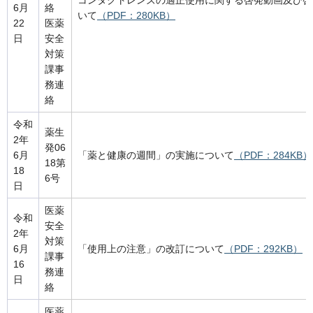
コンタクトレンズの適正使用に関する啓発動画及び啓
6月
絡
いて
（PDF：280KB）
22
医薬
日
安全
対策
課事
務連
絡
令和
薬生
2年
発06
6月
「薬と健康の週間」の実施について
（PDF：284KB）
18第
18
6号
日
医薬
令和
安全
2年
対策
6月
「使用上の注意」の改訂について
（PDF：292KB）
課事
16
務連
日
絡
医薬