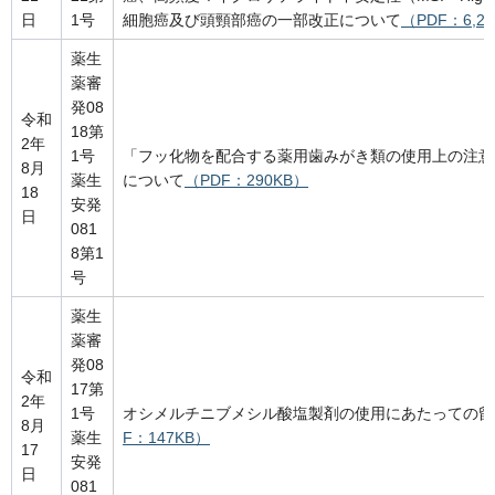
日
1号
細胞癌及び頭頸部癌の一部改正について
（PDF：6,2
薬生
薬審
発08
令和
18第
2年
1号
「フッ化物を配合する薬用歯みがき類の使用上の注意
8月
薬生
について
（PDF：290KB）
18
安発
日
081
8第1
号
薬生
薬審
発08
令和
17第
2年
1号
オシメルチニブメシル酸塩製剤の使用にあたっての留
8月
薬生
F：147KB）
17
安発
日
081