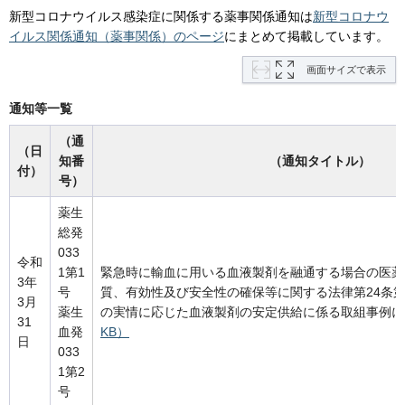
新型コロナウイルス感染症に関係する薬事関係通知は
新型コロナウ
イルス関係通知（薬事関係）のページ
にまとめて掲載しています。
画面サイズで表示
通知等一覧
（通
（日
知番
（通知タイトル）
付）
号）
薬生
総発
033
令和
1第1
緊急時に輸血に用いる血液製剤を融通する場合の医薬
3年
号
質、有効性及び安全性の確保等に関する法律第24条
3月
薬生
の実情に応じた血液製剤の安定供給に係る取組事例に
31
血発
KB）
日
033
1第2
号