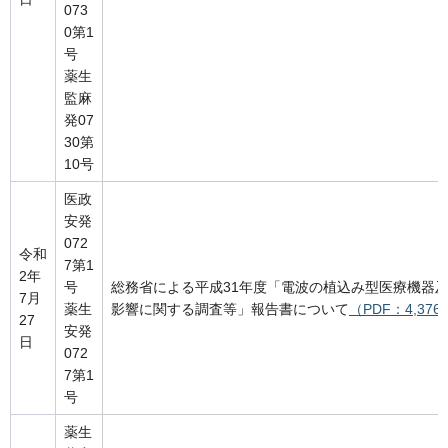
073
0第1
号
薬生
監麻
発07
30第
10号
医政
安発
072
令和
7第1
2年
号
総務省による平成31年度「電波の植込み型医療機器
7月
薬生
影響に関する調査等」報告書について
（PDF：4,376
27
安発
日
072
7第1
号
薬生