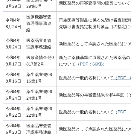
新医薬品の再審査期間の延長について
（
8月29日
29第5号
医療機器審査
令和4年
再生医療等製品に係る先駆け審査指定
管理課事務連
8月24日
先駆け審査指定制度対象品目の指定に
絡
令和4年
医薬品審査管
新医薬品として承認された医薬品につ
8月24日
理課事務連絡
令和4年
医政産情企発0
新たに薬価基準に収載された医薬品の
8月17日
817第2号
について
（PDF：66KB）
令和4年
薬生薬審発08
医薬品の一般的名称について
（PDF：8
8月16日
16第1号
令和4年
薬生薬審発06
新医薬品等の再審査結果令和4年度（そ
6月24日
24第1号
令和4年
薬生薬審発06
医薬品の一般的名称について
（PDF：1
6月22日
22第1号
令和4年
医薬品審査管
新医薬品として承認された医薬品につ
6月20日
理課事務連絡