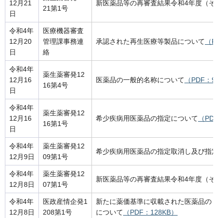
12月21
新医薬品等の再審査結果令和4年度（そ
21第1号
日
令和4年
医療機器審査
12月20
管理課事務連
承認された再生医療等製品について
（P
日
絡
令和4年
薬生薬審発12
12月16
医薬品の一般的名称について
（PDF：9
16第4号
日
令和4年
薬生薬審発12
12月16
希少疾病用医薬品の指定について
（PD
16第1号
日
令和4年
薬生薬審発12
希少疾病用医薬品の指定取消し及び指
12月9日
09第1号
令和4年
薬生薬審発12
新医薬品等の再審査結果令和4年度（そ
12月8日
07第1号
令和4年
医政産情企発1
新たに薬価基準に収載された医薬品の
12月8日
208第1号
について
（PDF：128KB）