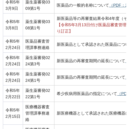
令和5年
薬生薬審発03
医薬品の一般的名称について
（PDF：2
3月9日
09第1号
新医薬品等の再審査結果令和4年度（そ
令和5年
薬生薬審発03
【令和5年3月13日付け医薬品審査管理
3月8日
08第1号
り訂正】
令和5年
医薬品審査管
新医薬品として承認された医薬品につ
2月24日
理課事務連絡
令和5年
薬生薬審発02
新医薬品の再審査期間の延長について
（
2月24日
24第3号
令和5年
薬生薬審発02
新医薬品の再審査期間の延長について
（
2月24日
24第1号
令和5年
薬生薬審発02
希少疾病用医薬品の指定について
（PD
2月22日
22第1号
医療機器審査
令和5年
管理課事務連
新医療機器として承認された医療機器
2月15日
絡