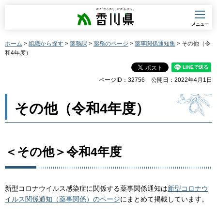
香川県
メニュー
ホーム
>
組織から探す
>
薬務課
>
薬務のページ
>
薬事関係通知集
> その他（令
和4年度）
ページID：32756
公開日：2022年4月1日
その他（令和4年度）
＜その他＞令和4年度
新型コロナウイルス感染症に関係する薬事関係通知は
新型コロナウ
イルス関係通知（薬事関係）のページ
にまとめて掲載しています。