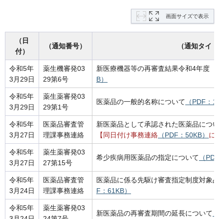
画面サイズで表示
（日
（通知番号）
（通知タイト
付）
令和5年
薬生機審発03
新医療機器等の再審査結果令和4年度（
3月29日
29第6号
B）
令和5年
薬生薬審発03
医薬品の一般的名称について
（PDF：1
3月29日
29第1号
令和5年
医薬品審査管
新医薬品として承認された医薬品につ
3月27日
理課事務連絡
【同日付け事務連絡
（PDF：50KB）
に
令和5年
薬生薬審発03
希少疾病用医薬品の指定について
（PD
3月27日
27第15号
令和5年
医薬品審査管
医薬品に係る先駆け審査指定制度対象
3月24日
理課事務連絡
F：61KB）
令和5年
薬生薬審発03
新医薬品の再審査期間の延長について
（
3月24日
24第7号