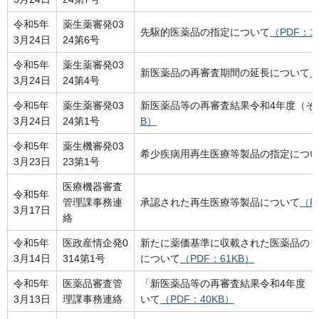
令和5年
薬生薬審発03
先駆的医薬品の指定について
（PDF：1
3月24日
24第6号
令和5年
薬生薬審発03
新医薬品の再審査期間の延長について
（
3月24日
24第4号
令和5年
薬生薬審発03
新医薬品等の再審査結果令和4年度（そ
3月24日
24第1号
B）
令和5年
薬生機審発03
希少疾病用再生医療等製品の指定につ
3月23日
23第1号
医療機器審査
令和5年
管理課事務連
承認された再生医療等製品について
（P
3月17日
絡
令和5年
医政産情企発0
新たに薬価基準に収載された医薬品の
3月14日
314第1号
について
（PDF：61KB）
令和5年
医薬品審査管
「新医薬品等の再審査結果令和4年度（
3月13日
理課事務連絡
いて
（PDF：40KB）