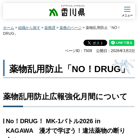
香川県
メニュー
ホーム
>
組織から探す
>
薬務課
>
薬務のページ
> 薬物乱用防止「NO！
DRUG」
ページID：7509
公開日：2026年3月2日
薬物乱用防止「NO！DRUG」
薬物乱用防止広報強化月間について
No！DRUG！ MK-1バトル2026 in
KAGAWA 漫才で学ぼう！違法薬物の断り