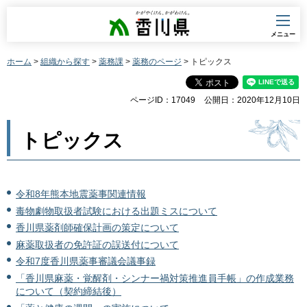
香川県
メニュー
ホーム
>
組織から探す
>
薬務課
>
薬務のページ
> トピックス
ページID：17049
公開日：2020年12月10日
トピックス
令和8年熊本地震薬事関連情報
毒物劇物取扱者試験における出題ミスについて
香川県薬剤師確保計画の策定について
麻薬取扱者の免許証の誤送付について
令和7度香川県薬事審議会議事録
「香川県麻薬・覚醒剤・シンナー禍対策推進員手帳」の作成業務
について（契約締結後）