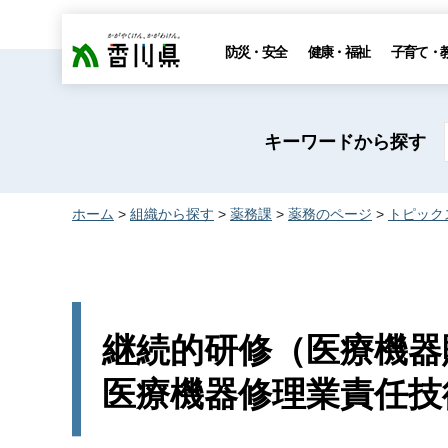
香川県
防災・安全
健康・福祉
子育て・
キーワードから探す
ホーム
>
組織から探す
>
薬務課
>
薬務のページ
>
トピック
継続的研修（医療機器
医療機器修理業責任技