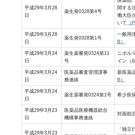
医薬品
平成29年3月28
関する
薬生発0328第4号
日
働大臣
いて
（P
平成29年3月28
一般用
薬生発0328第1号
日
B）
平成29年3月24
薬生薬審発0324第11
ニボル
日
号
イン（
平成29年3月24
医薬品審査管理課事
新医薬
日
務連絡
B）
平成29年3月24
薬生薬審発0324第1号
希少疾
日
平成29年3月23
医薬品医療機器総合
対面助
日
機構事務連絡
「独立
平成29年3月23