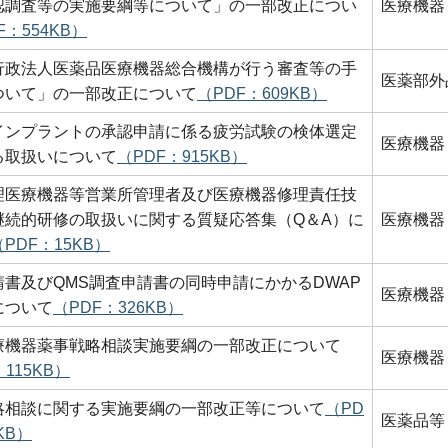
認調査等の実施要綱等について」の一部改正につい
医療機器
F：554KB）
行政法人医薬品医療機器総合機構が行う審査等の手
医薬部外
ついて」の一部改正について
（PDF：609KB）
インプラントの承認申請に係る疲労試験の検体選定
医療機器
る取扱いについて
（PDF：915KB）
理医療機器等営業所管理者及び医療機器修理責任技
継続的研修の取扱いに関する質疑応答集（Q＆A）に
医療機器
（PDF：15KB）
請書及びQMS調査申請書の同時申請にかかるDWAP
医療機器
について
（PDF：326KB）
療機器薬事戦略相談実施要綱の一部改正について
医療機器
115KB）
略相談に関する実施要綱の一部改正等について
（PD
医薬品等
KB）