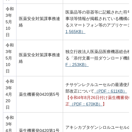
令和
医薬品等の容器等に記載された符号
3年
医薬安全対策課事務連
事項等情報が掲載されている機構の
5月
絡
るスマートフォン等のアプリケーシ
10
1,565KB）
日
令和
3年
独立行政法人医薬品医療機器総合機
医薬安全対策課事務連
5月
る「添付文書一括ダウンロード機能
絡
10
F：253KB）
日
令和
チサゲンレクルユーセルの最適使用
3年
部改正について
（PDF：611KB）
4月
薬生機審発0420第5号
【令和4年8月26日付け薬生機審発0
20
正
（PDF：670KB）
】
日
令和
3年
アキシカブタゲンシロルユーセルの
4月
薬生機審発0420第1号