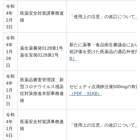
令和
4年
医薬安全対策課事務連
「使用上の注意」の改訂について
（
2月
絡
3日
令和
4年
新たに薬事・食品衛生審議会におい
薬生薬審発0128第1号
1月
前評価を受けた医薬品の適応外使用
薬生安発0128第1号
28
B）
日
令和
医薬品審査管理課、新
4年
型コロナウイルス感染
ゼビュディ点滴静注液500mgの有
1月
症対策推進本部事務連
（PDF：91KB）
21
絡
日
令和
4年
医薬安全対策課事務連
「使用上の注意」の改訂について
（
1月
絡
6日