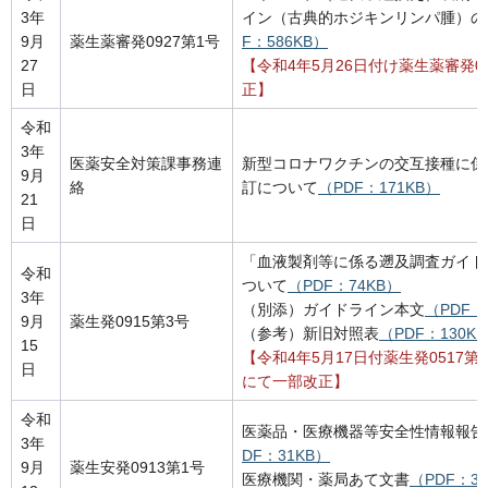
3年
イン（古典的ホジキンリンパ腫）の
9月
薬生薬審発0927第1号
F：586KB）
27
【令和4年5月26日付け薬生薬審発0
日
正】
令和
3年
医薬安全対策課事務連
新型コロナワクチンの交互接種に係
9月
絡
訂について
（PDF：171KB）
21
日
「血液製剤等に係る遡及調査ガイド
令和
ついて
（PDF：74KB）
3年
（別添）ガイドライン本文
（PDF：
9月
薬生発0915第3号
（参考）新旧対照表
（PDF：130K
15
【令和4年5月17日付薬生発0517第
日
にて一部改正】
令和
医薬品・医療機器等安全性情報報告
3年
DF：31KB）
9月
薬生安発0913第1号
医療機関・薬局あて文書
（PDF：3