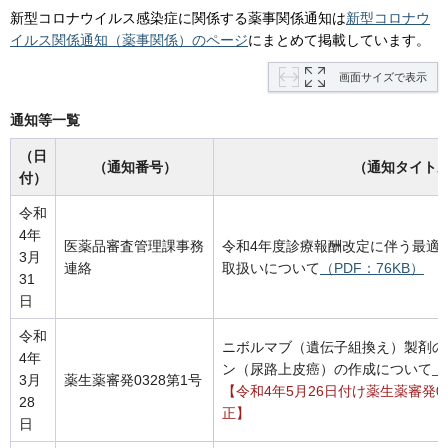
新型コロナウイルス感染症に関係する薬事関係通知は
新型コロナウ
イルス関係通知（薬事関係）のページ
にまとめて掲載しています。
画面サイズで表示
通知等一覧
（日
（通知番号）
（通知タイト
付）
令和
4年
医薬品審査管理課事務
令和4年度診療報酬改定に伴う最適
3月
連絡
取扱いについて
（PDF：76KB）
31
日
令和
ニボルマブ（遺伝子組換え）製剤の
4年
ン（尿路上皮癌）の作成について
（
3月
薬生薬審発0328第1号
【令和4年5月26日付け薬生薬審発0
28
正】
日