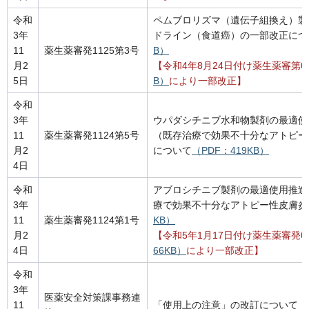
令和
ペムブロリズマ（遺伝子組換え）製
3年
ドライン（食道癌）の一部改正につ
11
薬生薬審発1125第3号
B）
月2
【令和4年8月24日付け薬生薬審第08
5日
B）
により一部改正】
令和
3年
ウパダシチニブ水和物製剤の最適使
11
薬生薬審発1124第5号
（既存治療で効果不十分なアトピー
月2
について
（PDF：419KB）
4日
令和
アブロシチニブ製剤の最適使用推進
3年
療で効果不十分なアトピー性皮膚炎
11
薬生薬審発1124第1号
KB）
月2
【令和5年1月17日付け薬生薬審発0
4日
66KB）
により一部改正】
令和
3年
医薬安全対策課事務連
11
「使用上の注意」の改訂について
（