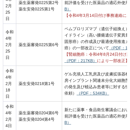
薬生薬審発0225第2号
前評価を受けた医薬品の適応外使用
2月
薬生安発0225第1号
B）
25
【令和4年3月14日付け事務連絡に
日
ペムブロリズマブ（遺伝子組換え）
令和
イドライン（高い腫瘍遺伝子変異量（T
4年
固形癌）の作成及び最適使用推進ガ
2月
薬生薬審発0225第6号
癌）の一部改正について
（PDF：1,
25
【腎細胞癌：令和4年8月24日付け薬
日
（PDF：217KB）
により一部改正】
令和
ゲル充填人工乳房及び皮膚拡張器植
4年
房インプラント関連未分化大細胞型リン
2月
薬生安発0218第1号
の発生及び植込み患者等に対する情
18
依頼）
（PDF：534KB）
日
令和
新たに薬事・食品衛生審議会におい
4年
薬生薬審発0204第6号
前評価を受けた医薬品の適応外使用
2月
薬生安発0204第4号
B）
4日