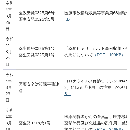
令和
4年
医政安発0325第6号
医療事故情報収集等事業第68回報
3月
薬生安発0325第5号
KB）
25
日
令和
4年
薬生総発0325第1号
「薬局ヒヤリ・ハット事例収集・分
3月
薬生安発0325第1号
の周知について
（PDF：109KB）
25
日
令和
4年
コロナウイルス修飾ウリジンRNAワクチ
医薬安全対策課事務連
3月
2）に係る「使用上の注意」の改訂
絡
23
B）
日
令和
4年
医薬関係者からの医薬品、医療機器
3月
薬生発0318第1号
薬部外品及び化粧品の副作用、感染
18
施要領について
（PDF：246KB）