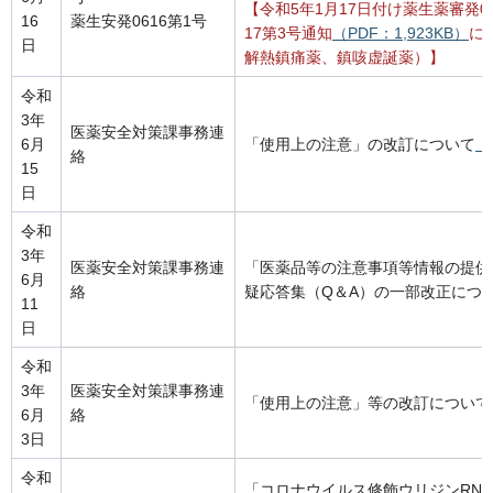
【令和5年1月17日付け薬生薬審発01
16
薬生安発0616第1号
17第3号通知
（PDF：1,923KB）
に
日
解熱鎮痛薬、鎮咳虚誕薬）】
令和
3年
医薬安全対策課事務連
6月
「使用上の注意」の改訂について
（
絡
15
日
令和
3年
医薬安全対策課事務連
「医薬品等の注意事項等情報の提供
6月
絡
疑応答集（Q＆A）の一部改正につ
11
日
令和
3年
医薬安全対策課事務連
「使用上の注意」等の改訂について
6月
絡
3日
令和
「コロナウイルス修飾ウリジンRNAワク