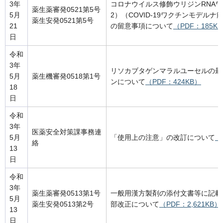
3年
コロナウイルス修飾ウリジンRNAワクチ
薬生薬審発0521第5号
5月
2）（COVID-19ワクチンモデル
薬生安発0521第5号
21
の留意事項について
（PDF：185K
日
令和
3年
リソカブタゲンマラルユーセルの最
5月
薬生機審発0518第1号
ンについて
（PDF：424KB）
18
日
令和
3年
医薬安全対策課事務連
5月
「使用上の注意」の改訂について
（
絡
13
日
令和
3年
薬生薬審発0513第1号
一般用漢方製剤の添付文書等に記載
5月
薬生安発0513第2号
部改正について
（PDF：2,621KB）
13
日