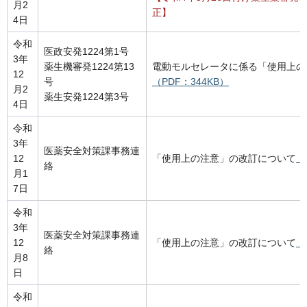
月2
正】
4日
令和
医政安発1224第1号
3年
薬生機審発1224第13
電動モルセレータに係る「使用上の
12
号
（PDF：344KB）
月2
薬生安発1224第3号
4日
令和
3年
医薬安全対策課事務連
12
「使用上の注意」の改訂について
（
絡
月1
7日
令和
3年
医薬安全対策課事務連
12
「使用上の注意」の改訂について
（
絡
月8
日
令和