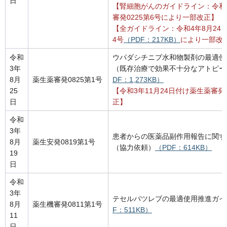
日
【腎細胞がんのガイドライン：令和4
審発0225第6号により一部改正】
【全ガイドライン：令和4年8月24日
4号
（PDF：217KB）
により一部改
令和
ウパダシチニブ水和物製剤の最適使
3年
（既存治療で効果不十分なアトピー
8月
薬生薬審発0825第1号
DF：1,273KB）
25
【令和3年11月24日付け薬生薬審発
日
正】
令和
3年
患者からの医薬品副作用報告に関す
8月
薬生安発0819第1号
（協力依頼）
（PDF：614KB）
19
日
令和
3年
テセルパツレブの最適使用推進ガイ
8月
薬生機審発0811第1号
F：511KB）
11
日