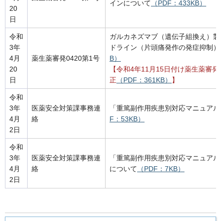
インについて
（PDF：433KB）
20
日
令和
ガルカネズマブ（遺伝子組換え）製
3年
ドライン（片頭痛発作の発症抑制）
4月
薬生薬審発0420第1号
B）
20
【令和4年11月15日付け薬生薬審発
日
正
（PDF：361KB）
】
令和
3年
医薬安全対策課事務連
「重篤副作用疾患別対応マニュアル
4月
絡
F：53KB）
2日
令和
3年
医薬安全対策課事務連
「重篤副作用疾患別対応マニュアル
4月
絡
について
（PDF：7KB）
2日