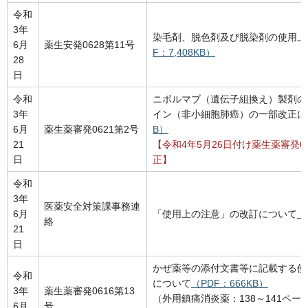
令和
3年
染毛剤、脱色剤及び脱染剤の使用上
6月
薬生安発0628第11号
F：7,408KB）
28
日
令和
ニボルマブ（遺伝子組換え）製剤の
3年
イン（非小細胞肺癌）の一部改正に
6月
薬生薬審発0621第2号
B）
21
【令和4年5月26日付け薬生薬審発0
日
正】
令和
3年
医薬安全対策課事務連
6月
「使用上の注意」の改訂について
（
絡
21
日
かぜ薬等の添付文書等に記載する使
令和
について
（PDF：666KB）
3年
薬生薬審発0616第13
（外用鎮痛消炎薬：138～141ペー
6月
号