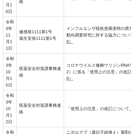
絡
月1
6日
令和
3年
インフルエンザ様疾患罹患時の異常
健感発1111第1号
11
動向調査研究に対する協力について
薬生安発1111第1号
月1
B）
1日
令和
3年
コロナウイルス修飾ウリジンRNAワクチ
医薬安全対策課事務連
10
2）に係る「使用上の注意」の改訂
絡
月1
B）
5日
令和
3年
医薬安全対策課事務連
10
「使用上の注意」の改訂について
（
絡
月1
2日
令和
ニボルマブ（遺伝子組換え）製剤の