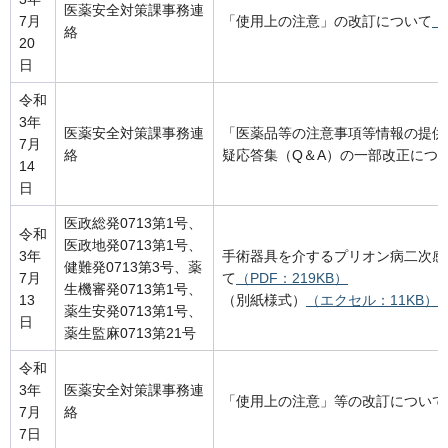
医薬安全対策課事務連
7月
「使用上の注意」の改訂について
（
絡
20
日
令和
3年
医薬安全対策課事務連
「医薬品等の注意事項等情報の提供
7月
絡
疑応答集（Q＆A）の一部改正につ
14
日
医政総発0713第1号、
令和
医政地発0713第1号、
3年
手術器具を介するプリオン病二次感
健難発0713第3号、薬
7月
て
（PDF：219KB）
生機審発0713第1号、
13
（別紙様式）
（エクセル：11KB）
薬生安発0713第1号、
日
薬生監麻0713第21号
令和
3年
医薬安全対策課事務連
「使用上の注意」等の改訂について
7月
絡
7日