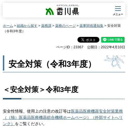
香川県
メニュー
ホーム
>
組織から探す
>
薬務課
>
薬務のページ
>
薬事関係通知集
> 安全対策
（令和3年度）
ページID：23367
公開日：2022年4月10日
安全対策（令和3年度）
＜安全対策＞令和3年度
安全性情報、使用上の注意の改訂等は
医薬品医療機器安全対策業務
（（独）医薬品医療機器総合機構ホームページ）（外部サイトへリ
ンク）
をご覧ください。