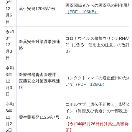
3年
医薬関係者からの医薬品の副作用及
12
薬生安発1206第1号
（PDF：106KB）
月6
日
令和
3年
コロナウイルス修飾ウリジンRNAワクチ
医薬安全対策課事務連
12
2）に係る「使用上の注意」の改訂
絡
月3
B）
日
令和
3年
医療機器審査管理課、
コンタクトレンズの適正使用のため
12
医薬安全対策課事務連
いて
（PDF：126KB）
月3
絡
日
令和
ニボルマブ（遺伝子組換え）製剤の
3年
イン（胃癌及び食道）の一部改正に
11
薬生薬審発1125第7号
B）
月2
【令和4年5月26日付け薬生薬審発0
5日
正】