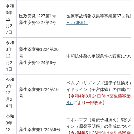
令和
3年
医政安発1227第1号
医療事故情報収集等事業第67回報
12
薬生安発1227第2号
F：70KB）
月2
7日
令和
3年
薬生薬審発1224第20
12
号
中和抗体薬の承認条件の変更につい
月2
薬生安発1224第6号
4日
令和
ペムブロリズマブ（遺伝子組換え）
3年
薬生薬審発1224第10
イドライン（子宮体癌）の作成につ
12
号
【令和4年8月24日付け薬生薬審第08
月2
B）
により一部改正】
4日
令和
ニボルマブ（遺伝子組換え）製剤の
3年
イン（原発不明癌）の作成について
12
薬生薬審発1224第6号
【令和4年5月26日付け薬生薬審発0