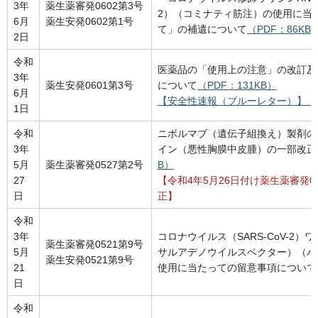
3年
薬生薬審発0602第3号
2）（コミナティ筋注）の使用に当
6月
薬生安発0602第1号
て」の補遺について
（PDF：86KB
2日
令和
医薬品の「使用上の注意」の改訂及
3年
薬生安発0601第3号
について
（PDF：131KB）
6月
【安全性速報（ブルーレター）】（
1日
令和
ニボルマブ（遺伝子組換え）製剤の
3年
イン（悪性胸膜中皮腫）の一部改正
5月
薬生薬審発0527第2号
B）
27
【令和4年5月26日付け薬生薬審発0
日
正】
令和
3年
コロナウイルス（SARS-CoV-2
薬生薬審発0521第9号
5月
サルアデノウイルスベクター）（バ
薬生安発0521第9号
21
使用に当たっての留意事項について
日
令和