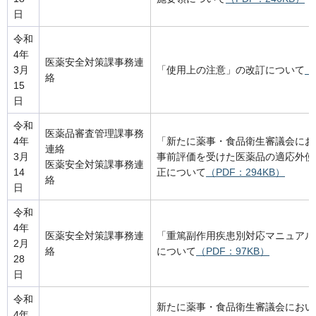
日
令和
4年
医薬安全対策課事務連
3月
「使用上の注意」の改訂について
（
絡
15
日
令和
医薬品審査管理課事務
4年
「新たに薬事・食品衛生審議会にお
連絡
3月
事前評価を受けた医薬品の適応外使
医薬安全対策課事務連
14
正について
（PDF：294KB）
絡
日
令和
4年
医薬安全対策課事務連
「重篤副作用疾患別対応マニュアル
2月
絡
について
（PDF：97KB）
28
日
令和
新たに薬事・食品衛生審議会におい
4年