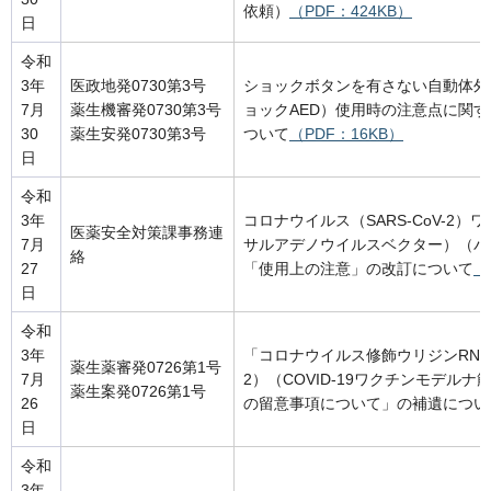
依頼）
（PDF：424KB）
日
令和
3年
医政地発0730第3号
ショックボタンを有さない自動体外
7月
薬生機審発0730第3号
ョックAED）使用時の注意点に関
30
薬生安発0730第3号
ついて
（PDF：16KB）
日
令和
3年
コロナウイルス（SARS-CoV-2
医薬安全対策課事務連
7月
サルアデノウイルスベクター）（バ
絡
27
「使用上の注意」の改訂について
（
日
令和
3年
「コロナウイルス修飾ウリジンRNAワク
薬生薬審発0726第1号
7月
2）（COVID-19ワクチンモデル
薬生案発0726第1号
26
の留意事項について」の補遺につい
日
令和
3年