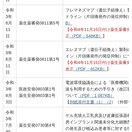
令和
フレマネズマブ（遺伝子組換え）製
3年
ドライン（片頭痛発作の発症抑制）
8月
薬生薬審発0811第5号
B）
11
【令和4年11月15日付け薬生薬審発
日
正
（PDF：548KB）
】
令和
エレヌマブ（遺伝子組換え）製剤の
3年
イン（片頭痛発作の発症抑制）につ
8月
薬生薬審発0811第1号
【令和4年11月15日付け薬生薬審発1
11
改正
（PDF：452KB）
】
日
令和
電波環境協議会による「医療機関に
3年
医政安発0803第1号
波を利用するための手引き（改訂版
8月
薬生安発0803第1号
ついて
（PDF：1,087KB）
3日
【
別紙添付文書（1）（2
）（外部サ
令和
ゲル充填人工乳房及び皮膚拡張器植
3年
房インプラント関連未分化大細胞型リン
7月
薬生安発0730第4号
の発生及び植込み患者等に対する情
30