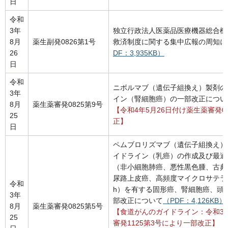
日
令和
3年
独立行政法人医薬品医療機器総合機
8月
薬生副発0826第1号
救済制度に関する集中広報の周知に
26
DF：3,935KB）
日
令和
ニボルマブ（遺伝子組換え）製剤の
3年
イン（腎細胞癌）の一部改正につい
8月
薬生薬審発0825第9号
【令和4年5月26日付け薬生薬審発0
25
正】
日
ペムブロリズマブ（遺伝子組換え）
イドライン（乳癌）の作成及び最適
（非小細胞肺癌、悪性黒色腫、古典
尿路上皮癌、高頻度マイクロサテライト
令和
h）を有する固形癌、腎細胞癌、頭
3年
部改正について
（PDF：4,126KB）
8月
薬生薬審発0825第5号
【食道がんのガイドライン：令和3年
25
審発1125第3号により一部改正】