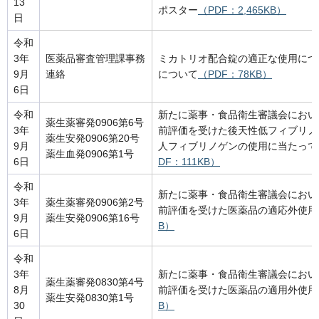
13
ポスター
（PDF：2,465KB）
日
令和
3年
医薬品審査管理課事務
ミカトリオ配合錠の適正な使用につ
9月
連絡
について
（PDF：78KB）
6日
令和
新たに薬事・食品衛生審議会におい
薬生薬審発0906第6号
3年
前評価を受けた後天性低フィブリノ
薬生安発0906第20号
9月
人フィブリノゲンの使用に当たって
薬生血発0906第1号
6日
DF：111KB）
令和
新たに薬事・食品衛生審議会におい
3年
薬生薬審発0906第2号
前評価を受けた医薬品の適応外使用
9月
薬生安発0906第16号
B）
6日
令和
3年
新たに薬事・食品衛生審議会におい
薬生薬審発0830第4号
8月
前評価を受けた医薬品の適用外使用
薬生安発0830第1号
30
B）