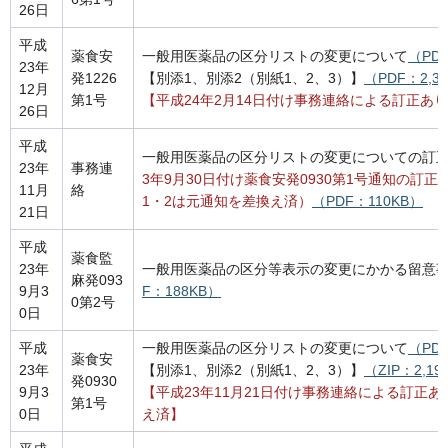
26日
平成
薬食安
一般用医薬品の区分リストの変更について
（PD
23年
発1226
【別添1、別添2（別紙1、2、3）】
（PDF：2,3
12月
第1号
【平成24年2月14日付け事務連絡による訂正あ
26日
平成
一般用医薬品の区分リストの変更についての訂
23年
事務連
3年9月30日付け薬食安発0930第1号通知の訂
11月
絡
1・2は元通知を差換え済）
（PDF：110KB）
21日
平成
薬食監
23年
一般用医薬品の区分等表示の変更にかかる留意
麻発093
9月3
F：188KB）
0第2号
0日
平成
一般用医薬品の区分リストの変更について
（PD
薬食安
23年
【別添1、別添2（別紙1、2、3）】
（ZIP：2,19
発0930
9月3
【平成23年11月21日付け事務連絡による訂正あ
第1号
0日
え済】