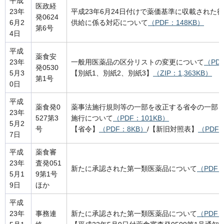
平成
医政経
23年
平成23年6月24日付けで薬価基準に収載された
発0624
6月2
供給に係る対応について
（PDF：148KB）
第6号
4日
平成
薬食安
23年
一般用医薬品の区分リストの変更について
（PD
発0530
5月3
【別紙1、別紙2、別紙3】
（ZIP：1,363KB）
第1号
0日
平成
薬食発0
薬事法施行規則等の一部を改正する省令の一部
23年
527第3
施行について
（PDF：101KB）
5月2
号
【省令】
（PDF：8KB）
/【新旧対照表】
（PDF：
7日
平成
薬食審
23年
査発051
新たに承認された第一類医薬品について
（PDF：
5月1
9第1号
9日
ほか
平成
23年
事務連
新たに承認された第一類医薬品について
（PDF：