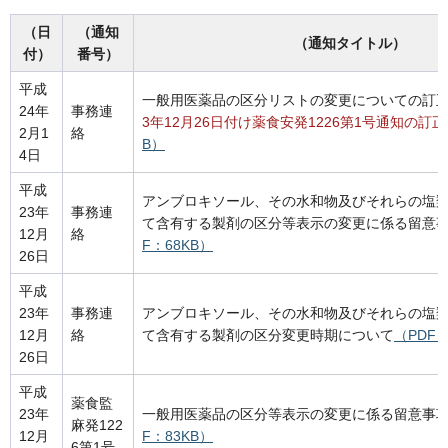
（日
（通知
（通知タイトル）
付）
番号）
平成
一般用医薬品の区分リストの変更についての訂
24年
事務連
3年12月26日付け薬食安発1226第1号通知の訂
2月1
絡
B）
4日
平成
アンブロキソール、その水和物及びそれらの塩
23年
事務連
て含有する製剤の区分等表示の変更に係る留意
12月
絡
F：68KB）
26日
平成
23年
事務連
アンブロキソール、その水和物及びそれらの塩
12月
絡
て含有する製剤の区分変更時期について
（PDF：
26日
平成
薬食監
23年
一般用医薬品の区分等表示の変更に係る留意事
麻発122
12月
F：83KB）
6第1号