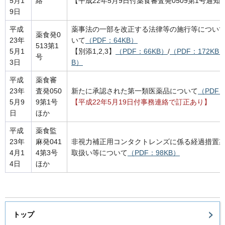
5月1
絡
【平成22年5月9日付薬食審査発0509第1号通知
9日
平成
薬事法の一部を改正する法律等の施行等につい
薬食発0
23年
いて
（PDF：64KB）
513第1
5月1
【別添1,2,3】
（PDF：66KB）
/
（PDF：172KB
号
3日
B）
平成
薬食審
23年
査発050
新たに承認された第一類医薬品について
（PDF：
5月9
9第1号
【平成22年5月19日付事務連絡で訂正あり】
日
ほか
平成
薬食監
23年
麻発041
非視力補正用コンタクトレンズに係る経過措置
4月1
4第3号
取扱い等について
（PDF：98KB）
4日
ほか
トップ