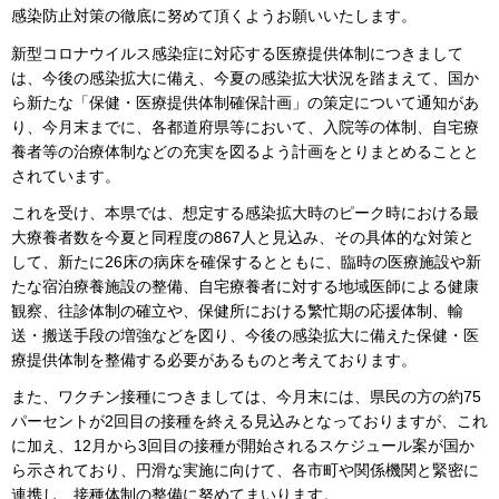
感染防止対策の徹底に努めて頂くようお願いいたします。
新型コロナウイルス感染症に対応する医療提供体制につきまして
は、今後の感染拡大に備え、今夏の感染拡大状況を踏まえて、国か
ら新たな「保健・医療提供体制確保計画」の策定について通知があ
り、今月末までに、各都道府県等において、入院等の体制、自宅療
養者等の治療体制などの充実を図るよう計画をとりまとめることと
されています。
これを受け、本県では、想定する感染拡大時のピーク時における最
大療養者数を今夏と同程度の867人と見込み、その具体的な対策と
して、新たに26床の病床を確保するとともに、臨時の医療施設や新
たな宿泊療養施設の整備、自宅療養者に対する地域医師による健康
観察、往診体制の確立や、保健所における繁忙期の応援体制、輸
送・搬送手段の増強などを図り、今後の感染拡大に備えた保健・医
療提供体制を整備する必要があるものと考えております。
また、ワクチン接種につきましては、今月末には、県民の方の約75
パーセントが2回目の接種を終える見込みとなっておりますが、これ
に加え、12月から3回目の接種が開始されるスケジュール案が国か
ら示されており、円滑な実施に向けて、各市町や関係機関と緊密に
連携し、接種体制の整備に努めてまいります。