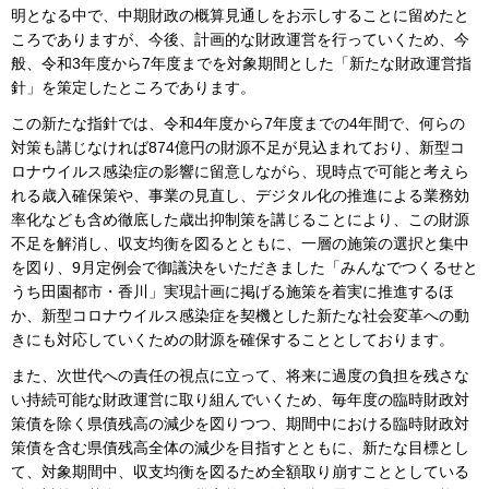
明となる中で、中期財政の概算見通しをお示しすることに留めたと
ころでありますが、今後、計画的な財政運営を行っていくため、今
般、令和3年度から7年度までを対象期間とした「新たな財政運営指
針」を策定したところであります。
この新たな指針では、令和4年度から7年度までの4年間で、何らの
対策も講じなければ874億円の財源不足が見込まれており、新型コ
ロナウイルス感染症の影響に留意しながら、現時点で可能と考えら
れる歳入確保策や、事業の見直し、デジタル化の推進による業務効
率化なども含め徹底した歳出抑制策を講じることにより、この財源
不足を解消し、収支均衡を図るとともに、一層の施策の選択と集中
を図り、9月定例会で御議決をいただきました「みんなでつくるせと
うち田園都市・香川」実現計画に掲げる施策を着実に推進するほ
か、新型コロナウイルス感染症を契機とした新たな社会変革への動
きにも対応していくための財源を確保することとしております。
また、次世代への責任の視点に立って、将来に過度の負担を残さな
い持続可能な財政運営に取り組んでいくため、毎年度の臨時財政対
策債を除く県債残高の減少を図りつつ、期間中における臨時財政対
策債を含む県債残高全体の減少を目指すとともに、新たな目標とし
て、対象期間中、収支均衡を図るため全額取り崩すこととしている