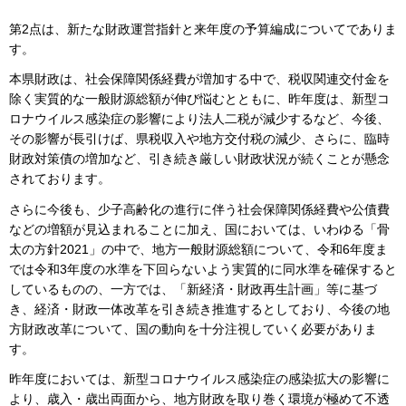
第2点は、新たな財政運営指針と来年度の予算編成についてでありま
す。
本県財政は、社会保障関係経費が増加する中で、税収関連交付金を
除く実質的な一般財源総額が伸び悩むとともに、昨年度は、新型コ
ロナウイルス感染症の影響により法人二税が減少するなど、今後、
その影響が長引けば、県税収入や地方交付税の減少、さらに、臨時
財政対策債の増加など、引き続き厳しい財政状況が続くことが懸念
されております。
さらに今後も、少子高齢化の進行に伴う社会保障関係経費や公債費
などの増額が見込まれることに加え、国においては、いわゆる「骨
太の方針2021」の中で、地方一般財源総額について、令和6年度ま
では令和3年度の水準を下回らないよう実質的に同水準を確保すると
しているものの、一方では、「新経済・財政再生計画」等に基づ
き、経済・財政一体改革を引き続き推進するとしており、今後の地
方財政改革について、国の動向を十分注視していく必要がありま
す。
昨年度においては、新型コロナウイルス感染症の感染拡大の影響に
より、歳入・歳出両面から、地方財政を取り巻く環境が極めて不透