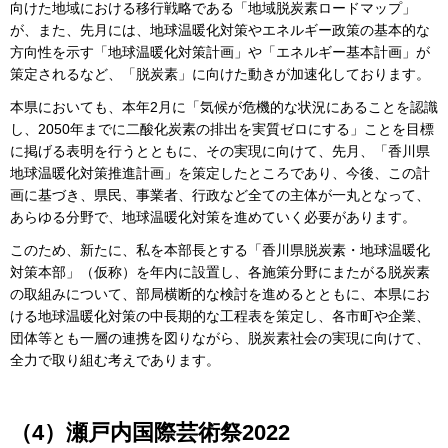
向けた地域における移行戦略である「地域脱炭素ロードマップ」
が、また、先月には、地球温暖化対策やエネルギー政策の基本的な
方向性を示す「地球温暖化対策計画」や「エネルギー基本計画」が
策定されるなど、「脱炭素」に向けた動きが加速化しております。
本県においても、本年2月に「気候が危機的な状況にあることを認識
し、2050年までに二酸化炭素の排出を実質ゼロにする」ことを目標
に掲げる表明を行うとともに、その実現に向けて、先月、「香川県
地球温暖化対策推進計画」を策定したところであり、今後、この計
画に基づき、県民、事業者、行政など全ての主体が一丸となって、
あらゆる分野で、地球温暖化対策を進めていく必要があります。
このため、新たに、私を本部長とする「香川県脱炭素・地球温暖化
対策本部」（仮称）を年内に設置し、各施策分野にまたがる脱炭素
の取組みについて、部局横断的な検討を進めるとともに、本県にお
ける地球温暖化対策の中長期的な工程表を策定し、各市町や企業、
団体等とも一層の連携を図りながら、脱炭素社会の実現に向けて、
全力で取り組む考えであります。
（4）瀬戸内国際芸術祭2022