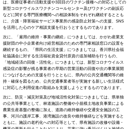
は、医療従事者の活動支援や3回目のワクチン接種への対応としての
新型コロナウイルスワクチンコールセンター及びワクチンの副反応
などに関する専門医療機関への相談体制をそれぞれ継続するととも
に、介護・障害福祉サービス事業所の感染防止対策への支援、SNS
を活用した心のケア相談支援を行おうとするものであります。
次に、「雇用の維持・事業の継続」につきましては、かがわ産業支
援財団の中小企業者向け経営相談のための専門家相談窓口の設置を
継続するもの、「県民の生活支援」につきましては、香川県社会福
祉協議会に対する生活福祉資金貸付原資の追加補助を行うもの、
「地域経済の回復・活性化」につきましては、新型コロナウイルス
感染症の影響が残る事業者の早期の営業活動の回復や次の事業展開
につなげるための支援を行うとともに、県内の公共交通機関等の維
持・確保を図るため、公共交通事業者等が実施する新しい生活様式
に対応した利用促進の取組みを支援しようとするものであります。
次に、防災・減災対策及び地域活性化対策につきましては、県単独
の公共等事業として、林道施設の整備や小規模土地改良事業による
農業生産基盤の整備に加え、道路の維持修繕や交通安全施設の工
事、河川の護岸工事、港湾施設の改良や維持修繕などを実施すると
ともに、施設の老朽化への対応等として、県有施設の改修や設備・
機器の更新を行うことなどにより、災害に強い香川づくりと地域の