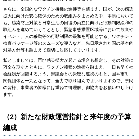
さらに、全国的なワクチン接種の進捗等を踏まえ、国が、次の感染
拡大に向けた安心確保のための取組みをまとめる中、本県において
も、感染防止対策と日常生活の回復の両立に向けた行動制限緩和の
取組みを進めていくこととし、緊急事態措置区域等において飲食や
イベント、人の移動等の行動制限の緩和を可能とする、ワクチン・
検査パッケージ等のスムーズな導入など、先日示された国の基本的
対処方針等も踏まえて適切に対応してまいります。
私としましては、再び感染拡大が起こる場合も想定し、その対策に
万全を期すとともに、ワクチン接種の進捗を踏まえ、一日も早く社
会経済が回復するよう、県議会との緊密な連携のもと、国や市町、
関係団体と一丸となって、全力で取り組んでまいりますので、県民
の皆様、事業者の皆様には重ねて御理解、御協力をお願い申し上げ
ます。
（2）新たな財政運営指針と来年度の予算
編成