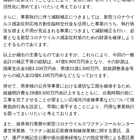
活性化に努めてまいりたいと考えております。
さらに、事業執行に伴う減額補正につきましては、新型コロナウイ
ルス感染症対応地方創生臨時交付金を活用した事業のうち、執行状
況を踏まえ不用が見込まれる事業につきまして減額補正を行い、必
要となる新型コロナウイルス感染症対策のための財源を確保しよう
とするものであります。
以上が歳出の主要なものでありますが、これらにより、今回の一般
会計の補正予算の総額は、47億9,900万円余となり、その財源は、
国庫支出金3億3,100万円余、県債21億1,500万円、財政調整基金等
からの繰入金22億6,100万円余などとなっております。
併せて、県単独の公共等事業における適切な工期を確保するため、
繰越明許費を28億8,500万円余計上するとともに、台風時期の前に
工事を完了させることが望ましい広域河川改修事業などについて債
務負担行為を設定し、早期に着手することにより、円滑な事業執行
を図ってまいりたいと考えております。
また、旅券発行業務や新型コロナウイルスワクチンコールセンター
運営等業務、ワクチン副反応医療体制確保業務に関する委託、及
び、瀬戸大橋記念公園や坂出緩衝緑地などの指定管理による委託業