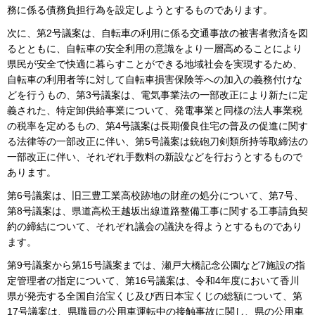
務に係る債務負担行為を設定しようとするものであります。
次に、第2号議案は、自転車の利用に係る交通事故の被害者救済を図
るとともに、自転車の安全利用の意識をより一層高めることにより
県民が安全で快適に暮らすことができる地域社会を実現するため、
自転車の利用者等に対して自転車損害保険等への加入の義務付けな
どを行うもの、第3号議案は、電気事業法の一部改正により新たに定
義された、特定卸供給事業について、発電事業と同様の法人事業税
の税率を定めるもの、第4号議案は長期優良住宅の普及の促進に関す
る法律等の一部改正に伴い、第5号議案は銃砲刀剣類所持等取締法の
一部改正に伴い、それぞれ手数料の新設などを行おうとするもので
あります。
第6号議案は、旧三豊工業高校跡地の財産の処分について、第7号、
第8号議案は、県道高松王越坂出線道路整備工事に関する工事請負契
約の締結について、それぞれ議会の議決を得ようとするものであり
ます。
第9号議案から第15号議案までは、瀬戸大橋記念公園など7施設の指
定管理者の指定について、第16号議案は、令和4年度において香川
県が発売する全国自治宝くじ及び西日本宝くじの総額について、第
17号議案は、県職員の公用車運転中の接触事故に関し、県の公用車