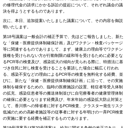
の修理代金の請求にかかる訴訟の提起について、それぞれ議会の議
決を得ようとするものであります。
次に、本日、追加提案いたしました議案について、その内容を御説
明いたします。
第18号議案は一般会計の補正予算で、先ほどご報告しました、新た
な「保健・医療提供体制確保計画」及びワクチン・検査パッケージ
等に関連するものでありまして、まず、健康上の理由等でワクチン
接種を受けられない方が行動制限の緩和等を受けるために必要とな
るPCR等の検査及び、感染拡大の傾向が見られる際に、特措法に基
づき住民に対し検査を受けることを要請した場合に幅広く行われ
る、感染不安などの理由によるPCR等の検査を無料化する経費、並
びに、新たな「保健・医療提供体制確保計画」に沿って、その実施
体制を確保するための、臨時の医療施設の設置、軽症者等受入体制
の拡充、感染症患者等の搬送体制並びに自宅療養者の健康管理体制
の確保に必要となります経費及び、年末年始の感染拡大防止対策と
して、香川県への帰省者に対するPCR検査、クラスター発生リスク
低減のための高齢者施設等の従事者に対する年明けの一斉PCR検査
の実施に要する経費を補正するものであります。
第19号議案及び第20号議案は、給与に関する条例の改正であり、人