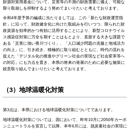
財源対策用基金について、災害等の不測の財政需要に備え、可能な
限り取崩しを抑制するよう努めてまいりたいと考えております。
令和4年度予算の編成に当たりましては、この「新たな財政運営指
針」に沿って、財政健全化に向けた取組みを行いつつ、限られた財
政資源を効率的かつ有効に活用することにより、新型コロナウイル
ス感染症対策に万全を期すことはもとより、直面する大きな課題で
ある「災害に強い香川づくり」、「人口減少問題の克服と地域活力
の向上」に、引き続き、積極的に取り組むとともに、時代の流れを
捉えた「デジタル化の推進やグリーン社会の実現など社会変革等へ
の対応」にも力点を置き、本県の将来の発展のために必要な施策に
鋭意取り組んでまいりたいと考えております。
（3）地球温暖化対策
第3点は、本県における地球温暖化対策についてであります。
地球温暖化対策については、国において、昨年10月に2050年カーボ
ンニュートラルを宣言して以降、本年6月には、脱炭素社会の実現に