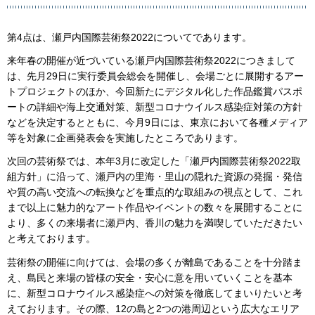
第4点は、瀬戸内国際芸術祭2022についてであります。
来年春の開催が近づいている瀬戸内国際芸術祭2022につきまして
は、先月29日に実行委員会総会を開催し、会場ごとに展開するアー
トプロジェクトのほか、今回新たにデジタル化した作品鑑賞パスポ
ートの詳細や海上交通対策、新型コロナウイルス感染症対策の方針
などを決定するとともに、今月9日には、東京において各種メディア
等を対象に企画発表会を実施したところであります。
次回の芸術祭では、本年3月に改定した「瀬戸内国際芸術祭2022取
組方針」に沿って、瀬戸内の里海・里山の隠れた資源の発掘・発信
や質の高い交流への転換などを重点的な取組みの視点として、これ
まで以上に魅力的なアート作品やイベントの数々を展開することに
より、多くの来場者に瀬戸内、香川の魅力を満喫していただきたい
と考えております。
芸術祭の開催に向けては、会場の多くが離島であることを十分踏ま
え、島民と来場の皆様の安全・安心に意を用いていくことを基本
に、新型コロナウイルス感染症への対策を徹底してまいりたいと考
えております。その際、12の島と2つの港周辺という広大なエリア