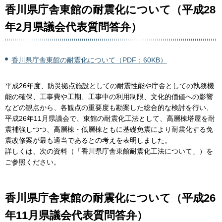
香川県庁舎東館の耐震化について（平成28
年2月県議会代表質問答弁）
香川県庁舎東館の耐震化について（PDF：60KB）
平成26年度、防災拠点施設としての耐震性能や庁舎としての執務機
能の確保、工事費や工期、工事中の利用制限、文化的価値への影響
などの観点から、各観点の重要度も勘案した総合的な検討を行い、
平成26年11月県議会で、東館の耐震化工法として、高層棟塔屋を耐
震補強しつつ、高層棟・低層棟ともに基礎免震により耐震化する免
震改修案が最も適当であるとの考えを表明しました。
詳しくは、次の資料（「香川県庁舎東館耐震化工法について」）を
ご参照ください。
香川県庁舎東館の耐震化について（平成26
年11月県議会代表質問答弁）