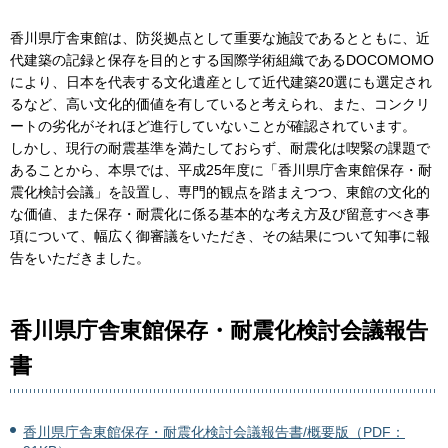
香川県庁舎東館は、防災拠点として重要な施設であるとともに、近
代建築の記録と保存を目的とする国際学術組織であるDOCOMOMO
により、日本を代表する文化遺産として近代建築20選にも選定され
るなど、高い文化的価値を有していると考えられ、また、コンクリ
ートの劣化がそれほど進行していないことが確認されています。
しかし、現行の耐震基準を満たしておらず、耐震化は喫緊の課題で
あることから、本県では、平成25年度に「香川県庁舎東館保存・耐
震化検討会議」を設置し、専門的観点を踏まえつつ、東館の文化的
な価値、また保存・耐震化に係る基本的な考え方及び留意すべき事
項について、幅広く御審議をいただき、その結果について知事に報
告をいただきました。
香川県庁舎東館保存・耐震化検討会議報告
書
香川県庁舎東館保存・耐震化検討会議報告書/概要版（PDF：