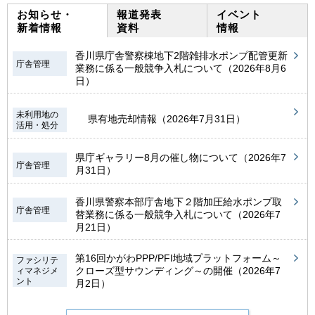
お知らせ・
報道発表
イベント
新着情報
資料
情報
香川県庁舎警察棟地下2階雑排水ポンプ配管更新
庁舎管理
業務に係る一般競争入札について（2026年8月6
日）
未利用地の
県有地売却情報（2026年7月31日）
活用・処分
県庁ギャラリー8月の催し物について（2026年7
庁舎管理
月31日）
香川県警察本部庁舎地下２階加圧給水ポンプ取
庁舎管理
替業務に係る一般競争入札について（2026年7
月21日）
第16回かがわPPP/PFI地域プラットフォーム～
ファシリテ
クローズ型サウンディング～の開催（2026年7
ィマネジメ
ント
月2日）