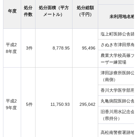
処分
処分面積（平方
処分総額
年度
件数
メートル）
（千円）
未利用地名称
塩上町医師公舎跡
平成2
さぬき市津田県有
3件
8,778.95
95,496
8年度
農業大学校高篠ブ
ーザー練習場
津田診療所医師公
（南側）
香川大学医学部用
平成2
丸亀病院医師公舎
5件
11,750.93
295,042
9年度
旧香川用水記念会
（県持分）
高松南警察署跡地