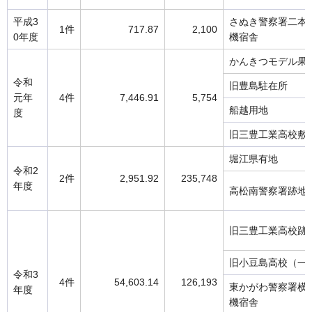
平成3
さぬき警察署二本
1件
717.87
2,100
0年度
機宿舎
かんきつモデル果
令和
旧豊島駐在所
元年
4件
7,446.91
5,754
船越用地
度
旧三豊工業高校敷
堀江県有地
令和2
2件
2,951.92
235,748
年度
高松南警察署跡地
旧三豊工業高校跡
旧小豆島高校（一
令和3
4件
54,603.14
126,193
東かがわ警察署横
年度
機宿舎