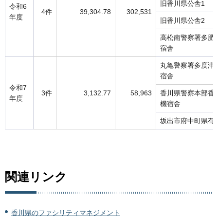
旧香川県公舎1
令和6
4件
39,304.78
302,531
年度
旧香川県公舎2
高松南警察署多肥
宿舎
丸亀警察署多度津
宿舎
令和7
3件
3,132.77
58,963
香川県警察本部香
年度
機宿舎
坂出市府中町県有
関連リンク
香川県のファシリティマネジメント