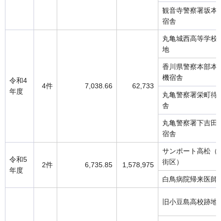
観音寺警察署坂本
宿舎
丸亀城西高等学校
地
香川県警察本部本
機宿舎
令和4
4件
7,038.66
62,733
年度
丸亀警察署栄町待
舎
丸亀警察署下吉田
宿舎
サンポート高松（B
令和5
街区）
2件
6,735.85
1,578,975
年度
白鳥病院帰来医師
旧小豆島高校跡地