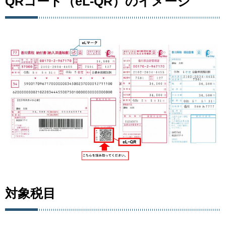
QRコード（eL-QR）のイメージ
対象税目