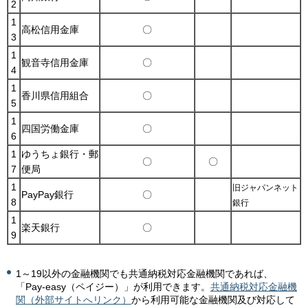
2
1
高松信用金庫
〇
3
1
観音寺信用金庫
〇
4
1
香川県信用組合
〇
5
1
四国労働金庫
〇
6
1
ゆうちょ銀行・郵
〇
〇
7
便局
1
旧ジャパンネット
PayPay銀行
〇
8
銀行
1
楽天銀行
〇
9
1～19以外の金融機関でも共通納税対応金融機関であれば、
「Pay-easy（ペイジー）」が利用できます。
共通納税対応金融機
関（外部サイトへリンク）
から利用可能な金融機関及び対応して