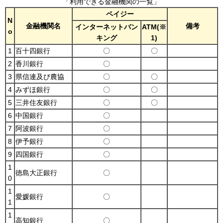
「利用できる金融機関の一覧」
ペイジー
N
金融機関名
備考
インターネットバン
ATM(※
o
キング
1)
1
百十四銀行
〇
〇
2
香川銀行
〇
3
県信連及び農協
〇
〇
4
みずほ銀行
〇
〇
5
三井住友銀行
〇
〇
6
中国銀行
〇
7
阿波銀行
〇
8
伊予銀行
〇
9
四国銀行
〇
1
徳島大正銀行
〇
0
1
愛媛銀行
〇
1
1
高知銀行
〇