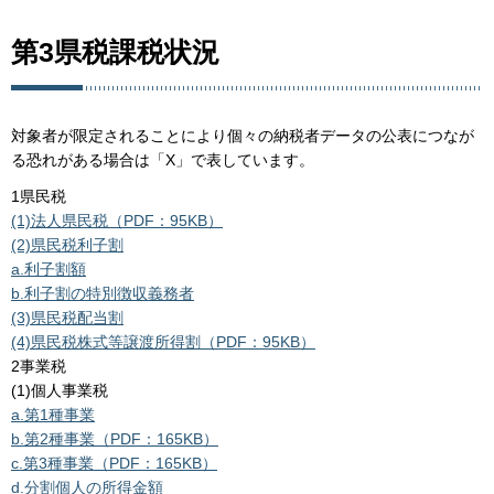
第3県税課税状況
対象者が限定されることにより個々の納税者データの公表につなが
る恐れがある場合は「X」で表しています。
1県民税
(1)法人県民税（PDF：95KB）
(2)県民税利子割
a.利子割額
b.利子割の特別徴収義務者
(3)県民税配当割
(4)県民税株式等譲渡所得割（PDF：95KB）
2事業税
(1)個人事業税
a.
第1種事業
b.第2種事業（PDF：165KB）
c.
第3種事業（PDF：165KB）
d.
分割個人の所得金額