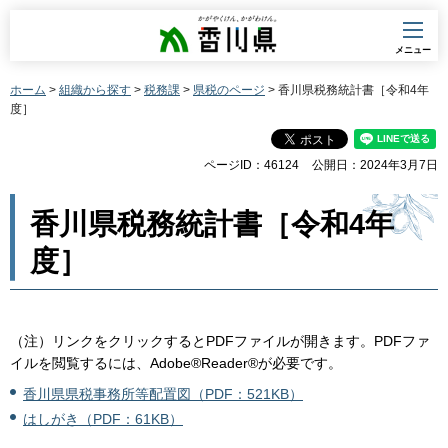
香川県
メニュー
ホーム
>
組織から探す
>
税務課
>
県税のページ
> 香川県税務統計書［令和4年
度］
ページID：46124
公開日：2024年3月7日
香川県税務統計書［令和4年
度］
（注）リンクをクリックするとPDFファイルが開きます。PDFファ
イルを閲覧するには、Adobe®Reader®が必要です。
香川県県税事務所等配置図（PDF：521KB）
はしがき（PDF：61KB）