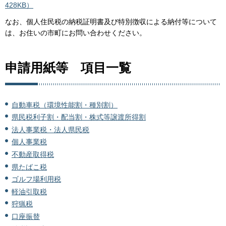
428KB）
なお、個人住民税の納税証明書及び特別徴収による納付等について
は、お住いの市町にお問い合わせください。
申請用紙等 項目一覧
自動車税（環境性能割・種別割）
県民税利子割・配当割・株式等譲渡所得割
法人事業税・法人県民税
個人事業税
不動産取得税
県たばこ税
ゴルフ場利用税
軽油引取税
狩猟税
口座振替