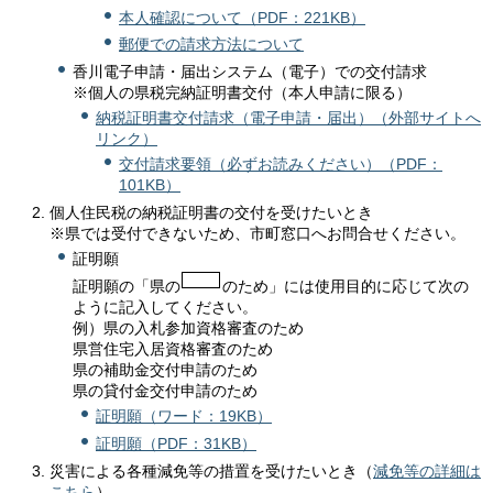
本人確認について（PDF：221KB）
郵便での請求方法について
香川電子申請・届出システム（電子）での交付請求
※個人の県税完納証明書交付（本人申請に限る）
納税証明書交付請求（電子申請・届出）（外部サイトへ
リンク）
交付請求要領（必ずお読みください）（PDF：
101KB）
個人住民税の納税証明書の交付を受けたいとき
※県では受付できないため、市町窓口へお問合せください。
証明願
証明願の「県の
のため」には使用目的に応じて次の
ように記入してください。
例）県の入札参加資格審査のため
県営住宅入居資格審査のため
県の補助金交付申請のため
県の貸付金交付申請のため
証明願（ワード：19KB）
証明願（PDF：31KB）
災害による各種減免等の措置を受けたいとき（
減免等の詳細は
こちら
）