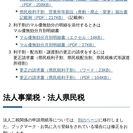
（PDF：208KB）
県民税利子割 営業所等新設（異動・廃止・変更）届出書
記載例（PDF：217KB）
（記載例）
利子割のマル優無効分の明細を添付するときは
マル優無効分月別明細書
マル優無効分月別明細書（エクセル：14KB）
マル優無効分月別明細書（PDF：27KB）
利子割・配当割・譲渡割の更正の請求をするには
更正請求書（県民税利子割、県民税配当割、県民税株式等譲渡
所得割）
更正の請求書（県民税利子割）（ワード：23KB）
更正の請求書（県民税利子割）（PDF：104KB）
法人事業税・法人県民税
法人二税関係の申請用紙等については、
別のページ
に移行しまし
た。ブックマーク・お気に入り登録をされている場合には修正をお