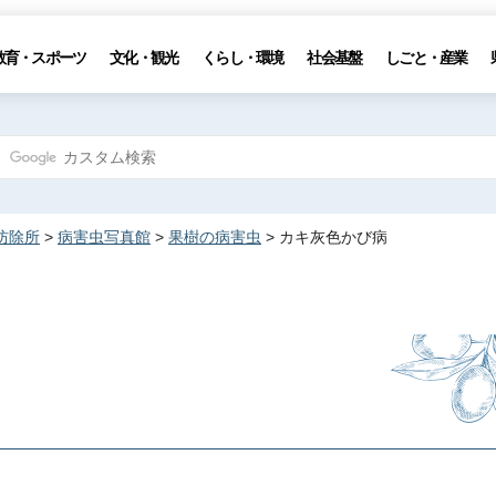
教育・スポーツ
文化・観光
くらし・環境
社会基盤
しごと・産業
防除所
>
病害虫写真館
>
果樹の病害虫
> カキ灰色かび病