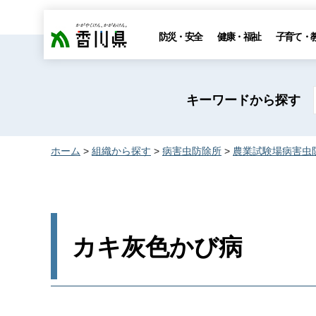
香川県
防災・安全
健康・福祉
子育て・
キーワードから探す
ホーム
>
組織から探す
>
病害虫防除所
>
農業試験場病害虫
カキ灰色かび病