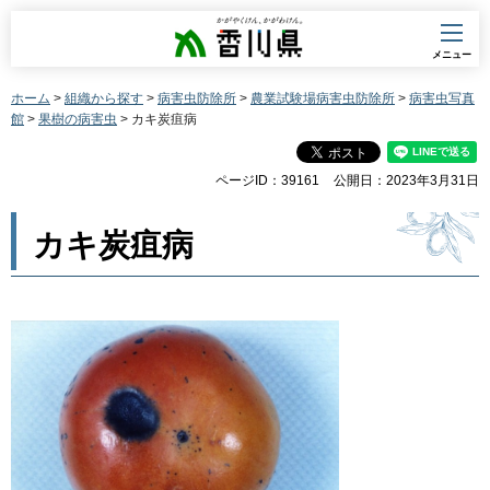
香川県
メニュー
ホーム
>
組織から探す
>
病害虫防除所
>
農業試験場病害虫防除所
>
病害虫写真
館
>
果樹の病害虫
> カキ炭疽病
ページID：39161
公開日：2023年3月31日
カキ炭疽病