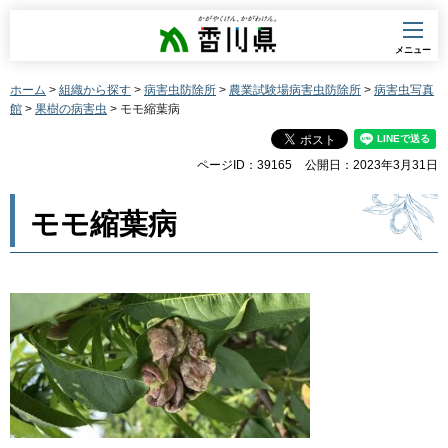
香川県
メニュー
ホーム
>
組織から探す
>
病害虫防除所
>
農業試験場病害虫防除所
>
病害虫写真
館
>
果樹の病害虫
> モモ縮葉病
ページID：39165
公開日：2023年3月31日
モモ縮葉病