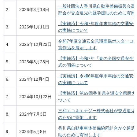
一般社団法人香川県自動車整備振興会高
2.
2026年3月18日
部会が交通遺児の就学援助のために寄附
【実施済】令和7年度年末年始の交通安
3.
2026年1月11日
の実施について
令和7年度交通安全意識高揚ポスターコ
4.
2025年12月23日
賞作品を展示します
【実施済】令和7年「春の全国交通安全
5.
2025年3月28日
式の開催について
【実施済】令和6年度年末年始の交通安
6.
2024年12月4日
の実施について
【実施済】第59回香川県交通安全県民大
7.
2024年10月22日
ついて
三和エコ＆エナジー株式会社が交通遺児
8.
2024年7月3日
のために寄附します
香川県自動車車体整備協同組合が交通遺
9.
2024年5月8日
助のために寄附します