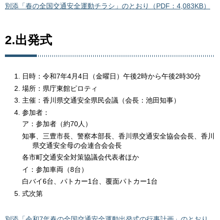
別添「春の全国交通安全運動チラシ」のとおり（PDF：4,083KB）
2.出発式
日時：令和7年4月4日（金曜日）午後2時から午後2時30分
場所：県庁東館ピロティ
主催：香川県交通安全県民会議（会長：池田知事）
参加者：
ア：参加者（約70人）
知事、三豊市長、警察本部長、香川県交通安全協会会長、香川
県交通安全母の会連合会会長
各市町交通安全対策協議会代表者ほか
イ：参加車両（8台）
白バイ6台、パトカー1台、覆面パトカー1台
式次第
別添「令和7年春の全国交通安全運動出発式の行事計画」のとおり