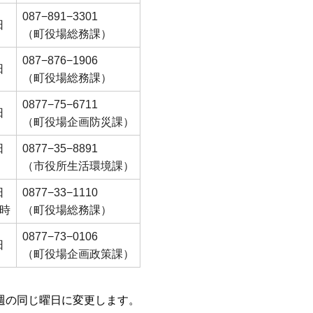
087−891−3301
日
（町役場総務課）
087−876−1906
日
（町役場総務課）
0877−75−6711
日
（町役場企画防災課）
日
0877−35−8891
（市役所生活環境課）
日
0877−33−1110
3時
（町役場総務課）
0877−73−0106
日
（町役場企画政策課）
週の同じ曜日に変更します。