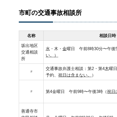
市町の交通事故相談所
名称
相談日時
坂出地区
水
・木・
金
曜日 午前8時30分〜午後5
交通相談
い。）
所
交通事故弁護士相談：第2・第4
木
曜日
〃
予約、
祝日は含まない。
）
〃
第4金曜日 午前9時〜午後3時（
祝日
善通寺市