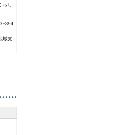
くらし
3−394
地域支