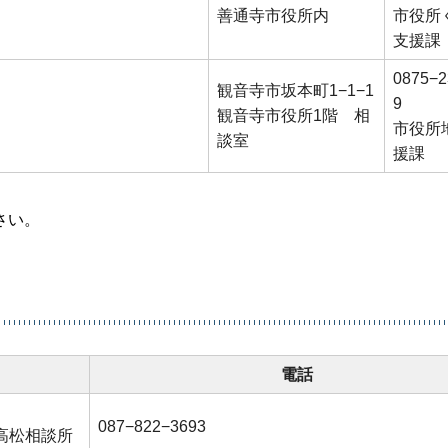
善通寺市役所内
市役所
支援課
0875−2
観音寺市坂本町1−1−1
9
観音寺市役所1階 相
市役所
談室
援課
さい。
電話
087−822−3693
高松相談所