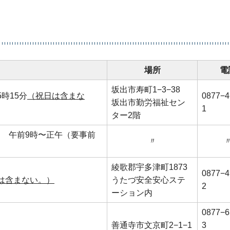
場所
電
坂出市寿町1−3−38
時15分
（祝日は含まな
0877−4
坂出市勤労福祉セン
1
ター2階
 午前9時〜正午（要事前
〃
綾歌郡宇多津町1873
0877−4
は含まない。）
うたづ安全安心ステ
2
ーション内
0877−6
善通寺市文京町2−1−1
3