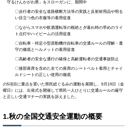
守るけんかがわ県」をスローガンに、期間中
〇歩行者の安全な道路横断方法等の実践と反射材用品や明る
い目立つ色の衣服等の着用促進
〇ながらスマホや飲酒運転等の根絶と夕暮れ時の早めのライ
ト点灯やハイビームの活用促進
〇自転車・特定小型原動機付自転車の交通ルールの理解・遵
守の徹底とヘルメットの着用促進
〇高齢者の安全な通行の確保と高齢運転者の交通事故防止
〇後部座席を含めた全ての座席のシートベルト着用とチャイ
ルドシートの正しい使用の徹底
の5項目に重点を置いた県民総ぐるみの運動を展開し、9月19日（金
曜日）には、出発式を開催して県民一人ひとりに交通ルールの厳守
と正しい交通マナーの実践を訴えました。
1.秋の全国交通安全運動の概要