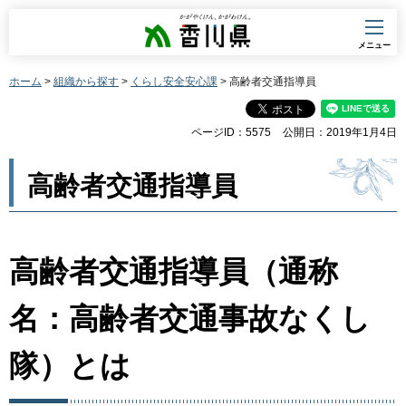
香川県
メニュー
ホーム
>
組織から探す
>
くらし安全安心課
> 高齢者交通指導員
ページID：5575
公開日：2019年1月4日
高齢者交通指導員
高齢者交通指導員（通称
名：高齢者交通事故なくし
隊）とは