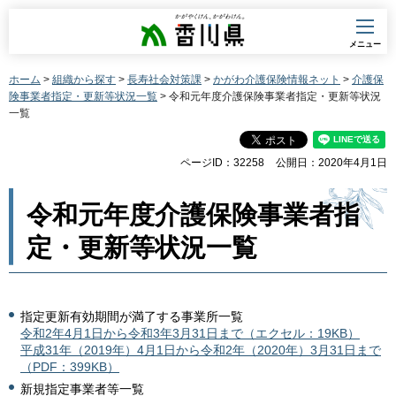
香川県
メニュー
ホーム
>
組織から探す
>
長寿社会対策課
>
かがわ介護保険情報ネット
>
介護保
険事業者指定・更新等状況一覧
> 令和元年度介護保険事業者指定・更新等状況
一覧
ページID：32258
公開日：2020年4月1日
令和元年度介護保険事業者指
定・更新等状況一覧
指定更新有効期間が満了する事業所一覧
令和2年4月1日から令和3年3月31日まで（エクセル：19KB）
平成31年（2019年）4月1日から令和2年（2020年）3月31日まで
（PDF：399KB）
新規指定事業者等一覧