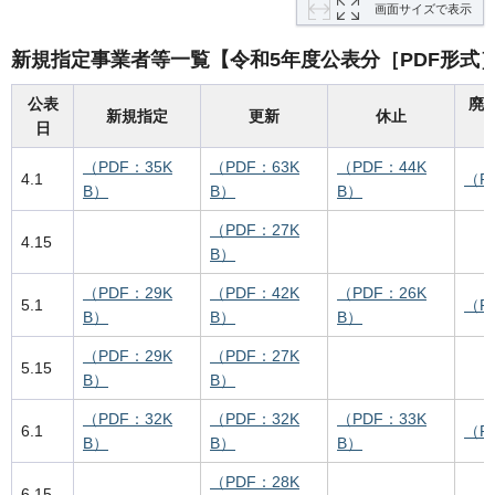
画面サイズで表示
新規指定事業者等一覧【令和5年度公表分［PDF形式
公表
廃
新規指定
更新
休止
日
（PDF：35K
（PDF：63K
（PDF：44K
4.1
（P
B）
B）
B）
（PDF：27K
4.15
B）
（PDF：29K
（PDF：42K
（PDF：26K
5.1
（P
B）
B）
B）
（PDF：29K
（PDF：27K
5.15
B）
B）
（PDF：32K
（PDF：32K
（PDF：33K
6.1
（P
B）
B）
B）
（PDF：28K
6.15