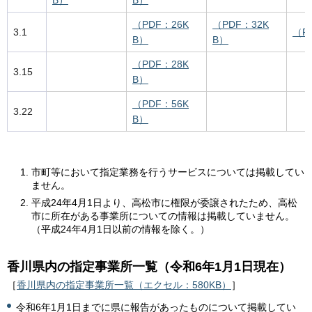
（PDF：26K
（PDF：32K
3.1
（P
B）
B）
（PDF：28K
3.15
B）
（PDF：56K
3.22
B）
市町等において指定業務を行うサービスについては掲載してい
ません。
平成24年4月1日より、高松市に権限が委譲されたため、高松
市に所在がある事業所についての情報は掲載していません。
（平成24年4月1日以前の情報を除く。）
香川県内の指定事業所一覧（令和6年1月1日現在）
［
香川県内の指定事業所一覧（エクセル：580KB）
］
令和6年1月1日までに県に報告があったものについて掲載してい