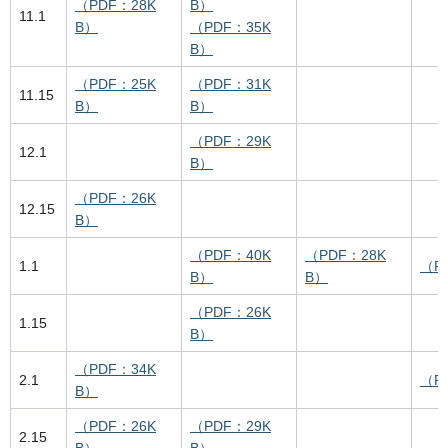
（PDF：28K
B）
11.1
B）
（PDF：35K
B）
（PDF：25K
（PDF：31K
11.15
B）
B）
（PDF：29K
12.1
B）
（PDF：26K
12.15
B）
（PDF：40K
（PDF：28K
1.1
（P
B）
B）
（PDF：26K
1.15
B）
（PDF：34K
2.1
（P
B）
（PDF：26K
（PDF：29K
2.15
B）
B）