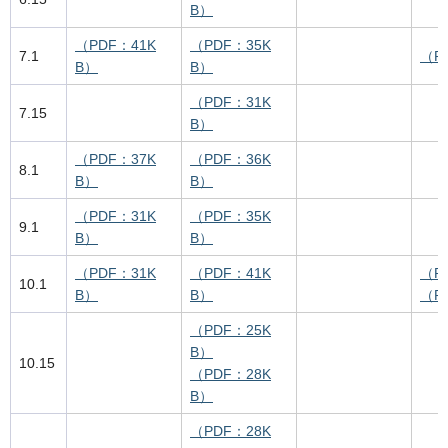
B）
（PDF：41K
（PDF：35K
7.1
（P
B）
B）
（PDF：31K
7.15
B）
（PDF：37K
（PDF：36K
8.1
B）
B）
（PDF：31K
（PDF：35K
9.1
B）
B）
（PDF：31K
（PDF：41K
（P
10.1
B）
B）
（P
（PDF：25K
B）
10.15
（PDF：28K
B）
（PDF：28K